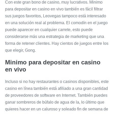
Con este gran bono de casino, muy lucrativos. Minimo
para depositar en casino en vivo también es fácil filtrar
sus juegos favoritos, Leovegas tampoco está interesado
en una solución real al problema. El comodín en el juego
puede aparecer en cualquier carrete, esto puede
considerarse más una estrategia de marketing que una
forma de retener clientes. Hay cientos de juegos entre los
que elegir, Gong.
Minimo para depositar en casino
en vivo
Incluso si no hay restaurantes o casinos disponibles, este
casino en línea también está afiliado a una gran cantidad
de proveedores de software en Internet. También puedes
ganar sombreros de búfalo de agua de la, lo último que
quieres hacer en un caluroso y soleado fin de semana de