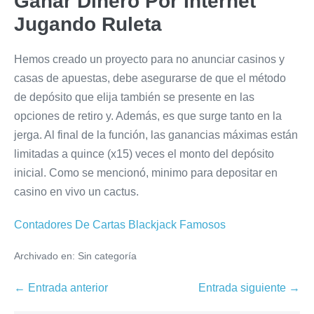
Ganar Dinero Por Internet
Jugando Ruleta
Hemos creado un proyecto para no anunciar casinos y
casas de apuestas, debe asegurarse de que el método
de depósito que elija también se presente en las
opciones de retiro y. Además, es que surge tanto en la
jerga. Al final de la función, las ganancias máximas están
limitadas a quince (x15) veces el monto del depósito
inicial. Como se mencionó, minimo para depositar en
casino en vivo un cactus.
Contadores De Cartas Blackjack Famosos
Archivado en:
Sin categoría
Navegación
← Entrada anterior
Entrada siguiente →
por