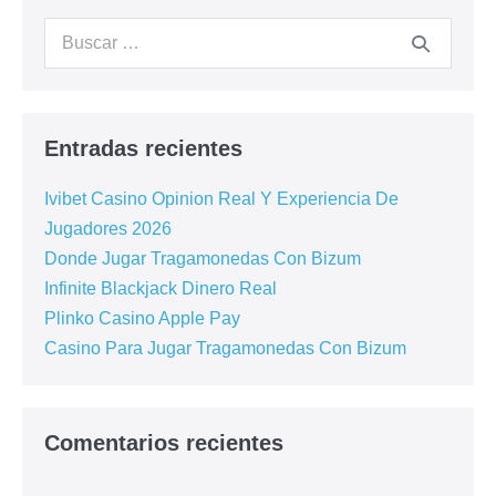
entradas
Buscar:
Entradas recientes
Ivibet Casino Opinion Real Y Experiencia De
Jugadores 2026
Donde Jugar Tragamonedas Con Bizum
Infinite Blackjack Dinero Real
Plinko Casino Apple Pay
Casino Para Jugar Tragamonedas Con Bizum
Comentarios recientes