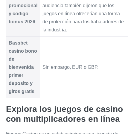
promocional
audiencia también dijeron que los
y codigo
juegos en línea ofrecerían una forma
bonus 2026
de protección para los trabajadores de
la industria.
Bassbet
casino bono
de
bienvenida
Sin embargo, EUR o GBP.
primer
deposito y
giros gratis
Explora los juegos de casino
con multiplicadores en línea
Energy Casino es un establecimiento con licencia de