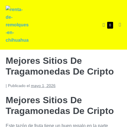
Saltar
al
contenido
Carrito
Artículos
0
Alte
en
de
me
el
la
carrito
compra
Mejores Sitios De
Tragamonedas De Cripto
|
Publicado el
mayo 1, 2026
Mejores Sitios De
Tragamonedas De Cripto
Este tazón de fruta tiene un buen regalo en la parte