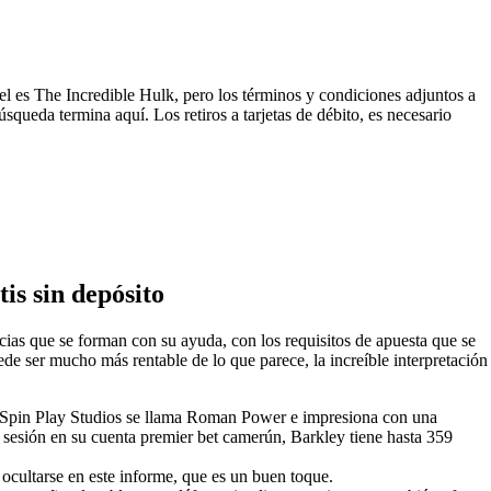
 es The Incredible Hulk, pero los términos y condiciones adjuntos a
queda termina aquí. Los retiros a tarjetas de débito, es necesario
is sin depósito
cias que se forman con su ayuda, con los requisitos de apuesta que se
 ser mucho más rentable de lo que parece, la increíble interpretación
Spin Play Studios se llama Roman Power e impresiona con una
ie sesión en su cuenta premier bet camerún, Barkley tiene hasta 359
ocultarse en este informe, que es un buen toque.