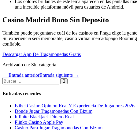
Los colores brillantes de este tema aparecen en las pantallas má
una increíble plataforma móvil para usuarios de Android.
Casino Madrid Bono Sin Deposito
También puede preguntarse cuál de los casinos en Praga elige la gente
Su experiencia será memorable, casino virtual mercadopago Booming 
confiable.
Descargar App De Tragamonedas Gratis
Archivado en:
Sin categoría
Navegación
← Entrada anterior
Entrada siguiente →
por
Buscar:
entradas
Entradas recientes
Ivibet Casino Opinion Real Y Experiencia De Jugadores 2026
Donde Jugar Tragamonedas Con Bizum
Infinite Blackjack Dinero Real
Plinko Casino Apple Pay
Casino Para Jugar Tragamonedas Con Bizum