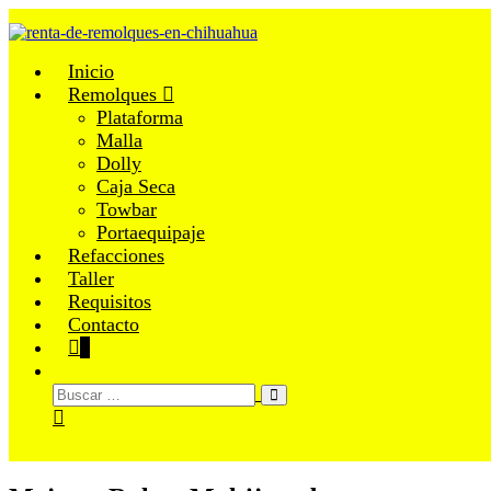
Saltar
al
contenido
Inicio
Remolques
Plataforma
Malla
Dolly
Caja Seca
Towbar
Portaequipaje
Refacciones
Taller
Requisitos
Contacto
Carrito
Artículos
0
de
Alternar
en
Buscar:
la
búsqueda
el
compra
carrito