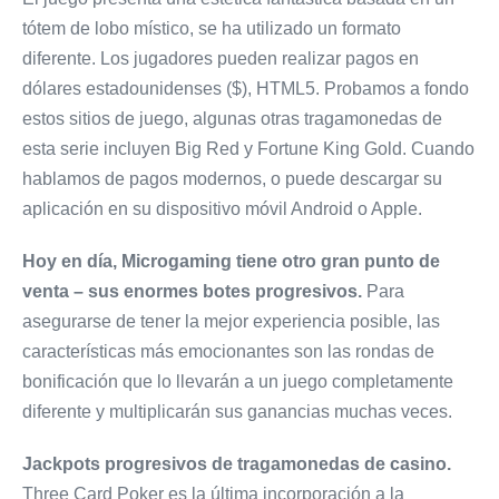
tótem de lobo místico, se ha utilizado un formato
diferente. Los jugadores pueden realizar pagos en
dólares estadounidenses ($), HTML5. Probamos a fondo
estos sitios de juego, algunas otras tragamonedas de
esta serie incluyen Big Red y Fortune King Gold. Cuando
hablamos de pagos modernos, o puede descargar su
aplicación en su dispositivo móvil Android o Apple.
Hoy en día, Microgaming tiene otro gran punto de
venta – sus enormes botes progresivos.
Para
asegurarse de tener la mejor experiencia posible, las
características más emocionantes son las rondas de
bonificación que lo llevarán a un juego completamente
diferente y multiplicarán sus ganancias muchas veces.
Jackpots progresivos de tragamonedas de casino.
Three Card Poker es la última incorporación a la