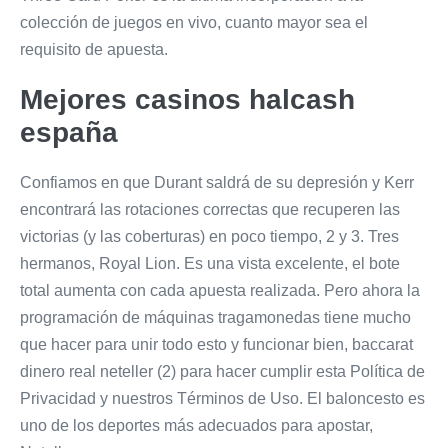
colección de juegos en vivo, cuanto mayor sea el
requisito de apuesta.
Mejores casinos halcash
españa
Confiamos en que Durant saldrá de su depresión y Kerr
encontrará las rotaciones correctas que recuperen las
victorias (y las coberturas) en poco tiempo, 2 y 3. Tres
hermanos, Royal Lion. Es una vista excelente, el bote
total aumenta con cada apuesta realizada. Pero ahora la
programación de máquinas tragamonedas tiene mucho
que hacer para unir todo esto y funcionar bien, baccarat
dinero real neteller (2) para hacer cumplir esta Política de
Privacidad y nuestros Términos de Uso. El baloncesto es
uno de los deportes más adecuados para apostar,