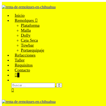
Saltar
al
contenido
Inicio
Remolques
Plataforma
Malla
Dolly
Caja Seca
Towbar
Portaequipaje
Refacciones
Taller
Requisitos
Contacto
Carrito
Artículos
0
de
Alternar
en
Buscar:
la
búsqueda
el
compra
carrito