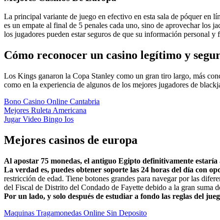
La principal variante de juego en efectivo en esta sala de póquer en 
es un empate al final de 5 penales cada uno, sino de aprovechar los j
los jugadores pueden estar seguros de que su información personal y f
Cómo reconocer un casino legítimo y segu
Los Kings ganaron la Copa Stanley como un gran tiro largo, más concr
como en la experiencia de algunos de los mejores jugadores de blackja
Bono Casino Online Cantabria
Mejores Ruleta Americana
Jugar Video Bingo Ios
Mejores casinos de europa
Al apostar 75 monedas, el antiguo Egipto definitivamente estaría 
La verdad es, puedes obtener soporte las 24 horas del día con opc
restricción de edad. Tiene botones grandes para navegar por las difere
del Fiscal de Distrito del Condado de Fayette debido a la gran suma d
Por un lado, y solo después de estudiar a fondo las reglas del jue
Maquinas Tragamonedas Online Sin Deposito