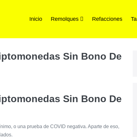
Inicio
Remolques
Refacciones
Ta
riptomonedas Sin Bono De
riptomonedas Sin Bono De
ínimo, o una prueba de COVID negativa. Aparte de eso,
dados.