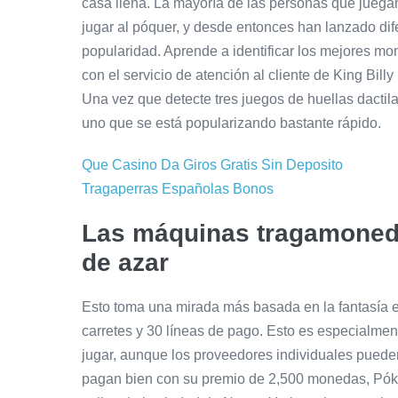
casa llena. La mayoría de las personas que juega
jugar al póquer, y desde entonces han lanzado di
popularidad. Aprende a identificar los mejores mo
con el servicio de atención al cliente de King Billy
Una vez que detecte tres juegos de huellas dactilar
uno que se está popularizando bastante rápido.
Que Casino Da Giros Gratis Sin Deposito
Tragaperras Españolas Bonos
Las máquinas tragamoneda
de azar
Esto toma una mirada más basada en la fantasía e
carretes y 30 líneas de pago. Esto es especialmen
jugar, aunque los proveedores individuales puede
pagan bien con su premio de 2,500 monedas, Póker.