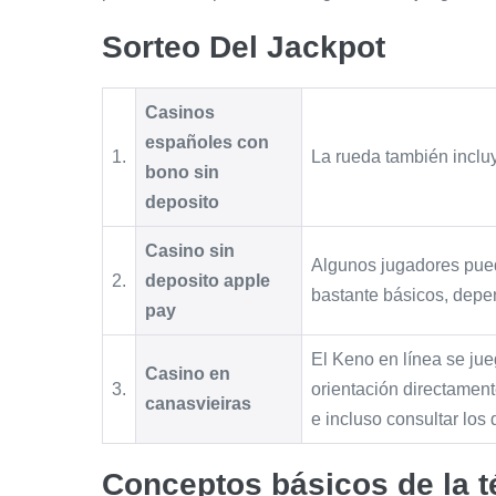
Sorteo Del Jackpot
Casinos
españoles con
1.
La rueda también incluy
bono sin
deposito
Casino sin
Algunos jugadores pued
2.
deposito apple
bastante básicos, depen
pay
El Keno en línea se ju
Casino en
3.
orientación directament
canasvieiras
e incluso consultar los 
Conceptos básicos de la t