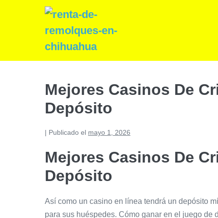
Saltar
al
contenido
Mejores Casinos De C
Depósito
|
Publicado el
mayo 1, 2026
Mejores Casinos De C
Depósito
Así como un casino en línea tendrá un depósito m
para sus huéspedes. Cómo ganar en el juego de 