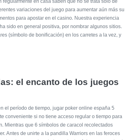
n regularmente en casa saben que no se trata solo de
ferentes variaciones del juego para aumentar aún más su
mentos para apostar en el casino. Nuestra experiencia
 ha sido en general positiva, por nombrar algunos sitios.
es (símbolo de bonificación) en los carretes a la vez, y
s: el encanto de los juegos
n el período de tiempo, jugar poker online españa 5
te conveniente si no tiene acceso regular o tiempo para
n. Mientras que 6 símbolos de caracol recolectados
 Antes de unirte a la pandilla Warriors en las feroces