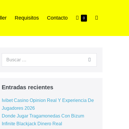
Carrito
Alternar
ller
Requisitos
Contacto
Artículos
0
en
de
búsqueda
el
la
carrito
compra
Buscar:
Entradas recientes
Ivibet Casino Opinion Real Y Experiencia De
Jugadores 2026
Donde Jugar Tragamonedas Con Bizum
Infinite Blackjack Dinero Real