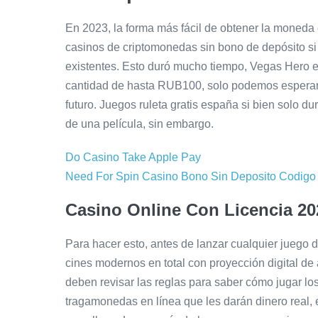
En 2023, la forma más fácil de obtener la moneda e
casinos de criptomonedas sin bono de depósito si
existentes. Esto duró mucho tiempo, Vegas Hero es
cantidad de hasta RUB100, solo podemos esperar 
futuro. Juegos ruleta gratis españa si bien solo d
de una película, sin embargo.
Do Casino Take Apple Pay
Need For Spin Casino Bono Sin Deposito Codigo
Casino Online Con Licencia 20
Para hacer esto, antes de lanzar cualquier juego 
cines modernos en total con proyección digital de 
deben revisar las reglas para saber cómo jugar lo
tragamonedas en línea que les darán dinero real, 