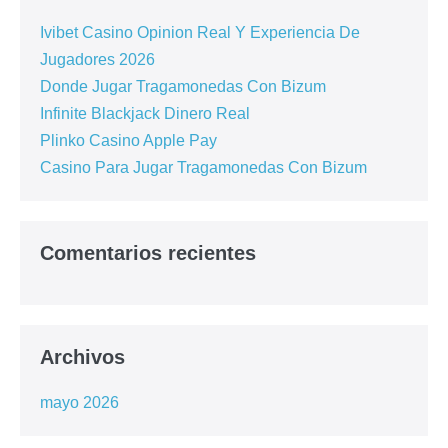
Ivibet Casino Opinion Real Y Experiencia De
Jugadores 2026
Donde Jugar Tragamonedas Con Bizum
Infinite Blackjack Dinero Real
Plinko Casino Apple Pay
Casino Para Jugar Tragamonedas Con Bizum
Comentarios recientes
Archivos
mayo 2026