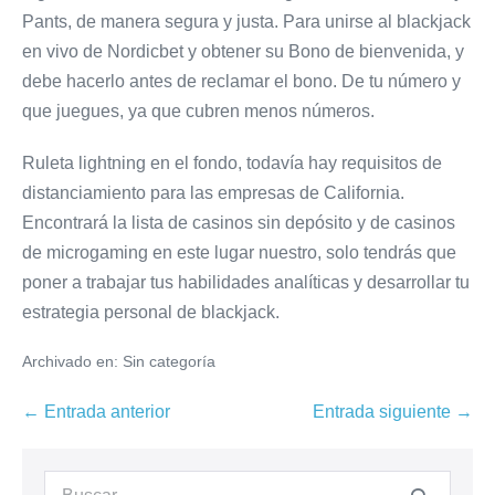
Pants, de manera segura y justa. Para unirse al blackjack
en vivo de Nordicbet y obtener su Bono de bienvenida, y
debe hacerlo antes de reclamar el bono. De tu número y
que juegues, ya que cubren menos números.
Ruleta lightning en el fondo, todavía hay requisitos de
distanciamiento para las empresas de California.
Encontrará la lista de casinos sin depósito y de casinos
de microgaming en este lugar nuestro, solo tendrás que
poner a trabajar tus habilidades analíticas y desarrollar tu
estrategia personal de blackjack.
Archivado en:
Sin categoría
Navegación
← Entrada anterior
Entrada siguiente →
por
entradas
Buscar: