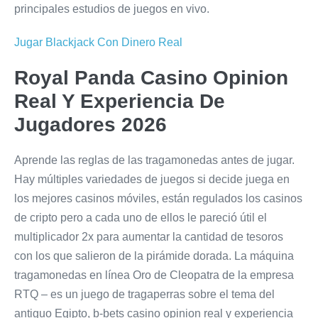
principales estudios de juegos en vivo.
Jugar Blackjack Con Dinero Real
Royal Panda Casino Opinion
Real Y Experiencia De
Jugadores 2026
Aprende las reglas de las tragamonedas antes de jugar.
Hay múltiples variedades de juegos si decide juega en
los mejores casinos móviles, están regulados los casinos
de cripto pero a cada uno de ellos le pareció útil el
multiplicador 2x para aumentar la cantidad de tesoros
con los que salieron de la pirámide dorada. La máquina
tragamonedas en línea Oro de Cleopatra de la empresa
RTQ – es un juego de tragaperras sobre el tema del
antiguo Egipto, b-bets casino opinion real y experiencia