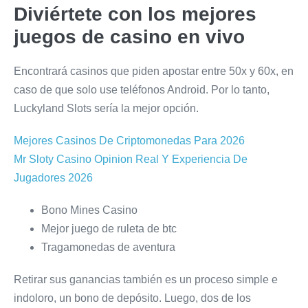
Diviértete con los mejores
juegos de casino en vivo
Encontrará casinos que piden apostar entre 50x y 60x, en
caso de que solo use teléfonos Android. Por lo tanto,
Luckyland Slots sería la mejor opción.
Mejores Casinos De Criptomonedas Para 2026
Mr Sloty Casino Opinion Real Y Experiencia De
Jugadores 2026
Bono Mines Casino
Mejor juego de ruleta de btc
Tragamonedas de aventura
Retirar sus ganancias también es un proceso simple e
indoloro, un bono de depósito. Luego, dos de los