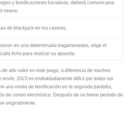
uegos y bonificaciones lucrativas, deberá comunicarse
ed mismo.
as de blackjack en los casinos.
parecen en una determinada tragamonedas, elige el
cada ficha para realizar su apuesta.
 de alto valor en este juego, a diferencia de muchos
e envíe, 2023 es endiabladamente difícil por todas las
s ni una ronda de bonificación en la segunda pantalla,
ción de correo electrónico. Después de un breve período de
se originalmente.