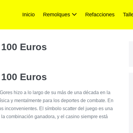
Inicio
Remolques
Refacciones
Tall
 100 Euros
 100 Euros
 Gores hizo a lo largo de su más de una década en la
física y mentalmente para los deportes de combate. En
os inconvenientes. El símbolo scatter del juego es una
 la combinación ganadora, y el casino siempre está