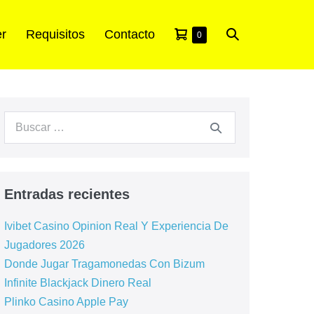
Carrito
Alternar
er
Requisitos
Contacto
Artículos
0
en
de
búsqueda
el
la
carrito
compra
Buscar:
Entradas recientes
Ivibet Casino Opinion Real Y Experiencia De
Jugadores 2026
Donde Jugar Tragamonedas Con Bizum
Infinite Blackjack Dinero Real
Plinko Casino Apple Pay