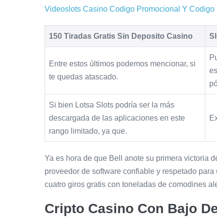
Videoslots Casino Codigo Promocional Y Codigo
150 Tiradas Gratis Sin Deposito Casino
Sl
Pu
Entre estos últimos podemos mencionar, si
es
te quedas atascado.
pó
Si bien Lotsa Slots podría ser la más
descargada de las aplicaciones en este
Ex
rango limitado, ya que.
Ya es hora de que Bell anote su primera victoria 
proveedor de software confiable y respetado para 
cuatro giros gratis con toneladas de comodines al
Cripto Casino Con Bajo D