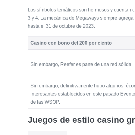
Los símbolos temáticos son hermosos y cuentan c
3 y 4. La mecánica de Megaways siempre agrega ot
hasta el 31 de octubre de 2023.
Casino con bono del 200 por ciento
Sin embargo, Reefer es parte de una red sólida.
Sin embargo, definitivamente hubo algunos récor
interesantes establecidos en este pasado Evento
de las WSOP.
Juegos de estilo casino gr