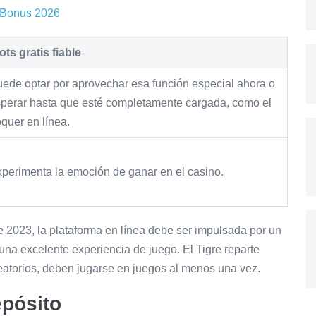
 Bonus 2026
ots gratis fiable
ede optar por aprovechar esa función especial ahora o
perar hasta que esté completamente cargada, como el
quer en línea.
perimenta la emoción de ganar en el casino.
de 2023, la plataforma en línea debe ser impulsada por un
una excelente experiencia de juego. El Tigre reparte
eatorios, deben jugarse en juegos al menos una vez.
epósito