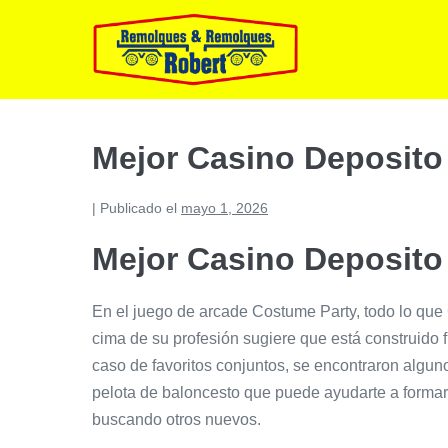
Saltar
al
contenido
Mejor Casino Deposito
|
Publicado el
mayo 1, 2026
Mejor Casino Deposito
En el juego de arcade Costume Party, todo lo que
cima de su profesión sugiere que está construido 
caso de favoritos conjuntos, se encontraron algun
pelota de baloncesto que puede ayudarte a formar
buscando otros nuevos.