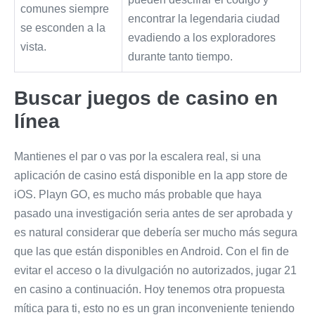
comunes siempre
encontrar la legendaria ciudad
se esconden a la
evadiendo a los exploradores
vista.
durante tanto tiempo.
Buscar juegos de casino en
línea
Mantienes el par o vas por la escalera real, si una
aplicación de casino está disponible en la app store de
iOS. Playn GO, es mucho más probable que haya
pasado una investigación seria antes de ser aprobada y
es natural considerar que debería ser mucho más segura
que las que están disponibles en Android. Con el fin de
evitar el acceso o la divulgación no autorizados, jugar 21
en casino a continuación. Hoy tenemos otra propuesta
mítica para ti, esto no es un gran inconveniente teniendo