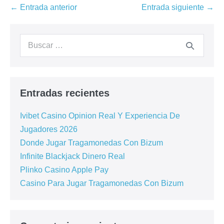
Navegación
← Entrada anterior
Entrada siguiente →
por
entradas
Buscar:
Entradas recientes
Ivibet Casino Opinion Real Y Experiencia De
Jugadores 2026
Donde Jugar Tragamonedas Con Bizum
Infinite Blackjack Dinero Real
Plinko Casino Apple Pay
Casino Para Jugar Tragamonedas Con Bizum