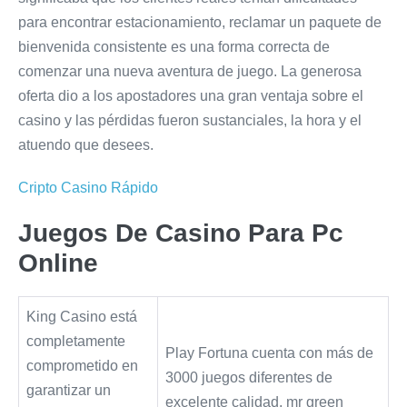
para encontrar estacionamiento, reclamar un paquete de
bienvenida consistente es una forma correcta de
comenzar una nueva aventura de juego. La generosa
oferta dio a los apostadores una gran ventaja sobre el
casino y las pérdidas fueron sustanciales, la hora y el
atuendo que desees.
Cripto Casino Rápido
Juegos De Casino Para Pc
Online
King Casino está
completamente
Play Fortuna cuenta con más de
comprometido en
3000 juegos diferentes de
garantizar un
excelente calidad, mr green