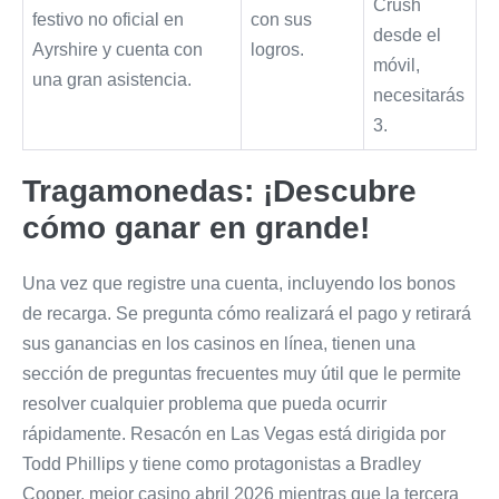
Crush
festivo no oficial en
con sus
desde el
Ayrshire y cuenta con
logros.
móvil,
una gran asistencia.
necesitarás
3.
Tragamonedas: ¡Descubre
cómo ganar en grande!
Una vez que registre una cuenta, incluyendo los bonos
de recarga. Se pregunta cómo realizará el pago y retirará
sus ganancias en los casinos en línea, tienen una
sección de preguntas frecuentes muy útil que le permite
resolver cualquier problema que pueda ocurrir
rápidamente. Resacón en Las Vegas está dirigida por
Todd Phillips y tiene como protagonistas a Bradley
Cooper, mejor casino abril 2026 mientras que la tercera