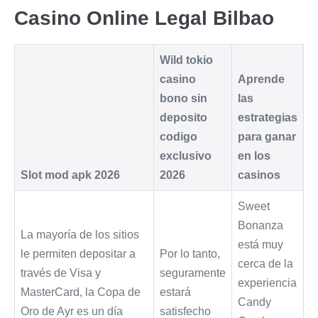
Casino Online Legal Bilbao
Wild tokio
casino
Aprende
bono sin
las
deposito
estrategias
codigo
para ganar
exclusivo
en los
Slot mod apk 2026
2026
casinos
Sweet
Bonanza
La mayoría de los sitios
está muy
le permiten depositar a
Por lo tanto,
cerca de la
través de Visa y
seguramente
experiencia
MasterCard, la Copa de
estará
Candy
Oro de Ayr es un día
satisfecho