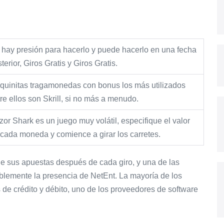
 hay presión para hacerlo y puede hacerlo en una fecha
terior, Giros Gratis y Giros Gratis.
quinitas tragamonedas con bonus los más utilizados
re ellos son Skrill, si no más a menudo.
or Shark es un juego muy volátil, especifique el valor
cada moneda y comience a girar los carretes.
e sus apuestas después de cada giro, y una de las
blemente la presencia de NetEnt. La mayoría de los
 de crédito y débito, uno de los proveedores de software