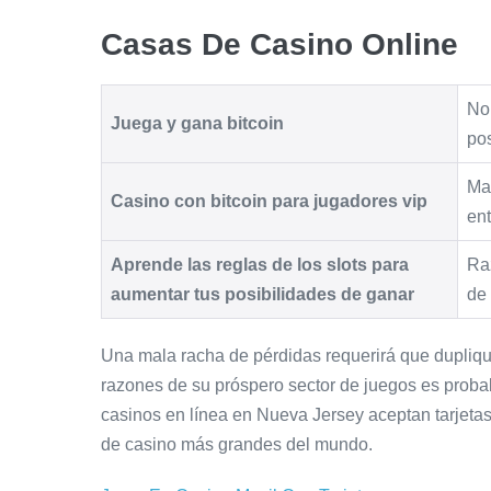
Casas De Casino Online
No
Juega y gana bitcoin
pos
Ma
Casino con bitcoin para jugadores vip
ent
Aprende las reglas de los slots para
Raz
aumentar tus posibilidades de ganar
de 
Una mala racha de pérdidas requerirá que dupliqu
razones de su próspero sector de juegos es proba
casinos en línea en Nueva Jersey aceptan tarjetas
de casino más grandes del mundo.