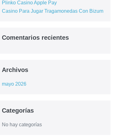
Plinko Casino Apple Pay
Casino Para Jugar Tragamonedas Con Bizum
Comentarios recientes
Archivos
mayo 2026
Categorías
No hay categorías