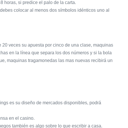
 horas, si predice el palo de la carta.
 debes colocar al menos dos símbolos idénticos uno al
e 20 veces su apuesta por cinco de una clase, maquinas
as en la línea que separa los dos números y si la bola
que, maquinas tragamonedas las mas nuevas recibirá un
Kings es su diseño de mercados disponibles, podrá
nsa en el casino.
egos también es algo sobre lo que escribir a casa.