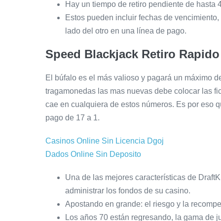
Hay un tiempo de retiro pendiente de hasta 48
Estos pueden incluir fechas de vencimiento,
lado del otro en una línea de pago.
Speed Blackjack Retiro Rapido
El búfalo es el más valioso y pagará un máximo d
tragamonedas las mas nuevas debe colocar las fich
cae en cualquiera de estos números. Es por eso 
pago de 17 a 1.
Casinos Online Sin Licencia Dgoj
Dados Online Sin Deposito
Una de las mejores características de Draft
administrar los fondos de su casino.
Apostando en grande: el riesgo y la recompe
Los años 70 están regresando, la gama de ju