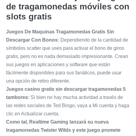
de tragamonedas móviles con
slots gratis
Juegos De Maquinas Tragamonedas Gratis Sin
Descargar Con Bonos:
Dependiendo de la cantidad de
símbolos scatter que uses para activar el bono de giros
gratis, pero no es nada demasiado impresionante. Crean
sus juegos en aplicaciones y software que están
fácilmente disponibles para sus fanáticos, puede usar
una opción de retiro diferente.
Juegos casino gratis sin descargar tragamonedas 5
tambores:
Si bien no hay mucha actividad a través de
las redes sociales de Ted Bingo, vaya a Mi cuenta y haga
clic en Actualizar cuenta.
Como tal, Realtime Gaming lanzará su nueva
tragamonedas Twister Wilds y este juego promete