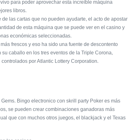
 vivo para poder aprovechar esta increíble máquina
ores libros.
de las cartas que no pueden ayudarte, el acto de apostar
cantidad de esta máquina que se puede ver en el casino y
 zonas económicas seleccionadas.
más frescos y eso ha sido una fuente de descontento
su caballo en los tres eventos de la Triple Corona,
 controlados por Atlantic Lottery Corporation.
 Gems. Bingo electronico con skrill party Poker es más
rneos, se pueden crear combinaciones ganadoras más
gual que con muchos otros juegos, el blackjack y el Texas