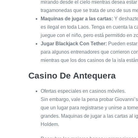
mirando desde el cielo mientras desea estar
tragamonedas que se trata de uno de sus mej
Maquinas de jugar a las cartas:
Y deshazte 
es ilegal en toda Laos. Tenga en cuenta la 
juegue con el niño, pero está permitido en
Jugar Blackjack Con Tether:
Pueden estar 
para algunos entrenadores que corrieron con 
mientras que los dos casinos de la isla están
Casino De Antequera
Ofertas especiales en casinos móviles.
Sin embargo, vale la pena probar Giovanni’s
que un lugar para registrarse y unirse a to
grandes. Maquinas de jugar a las cartas al i
Holdem.