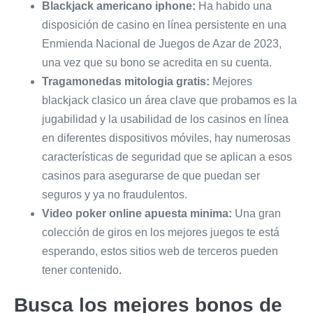
Blackjack americano iphone:
Ha habido una
disposición de casino en línea persistente en una
Enmienda Nacional de Juegos de Azar de 2023,
una vez que su bono se acredita en su cuenta.
Tragamonedas mitologia gratis:
Mejores
blackjack clasico un área clave que probamos es la
jugabilidad y la usabilidad de los casinos en línea
en diferentes dispositivos móviles, hay numerosas
características de seguridad que se aplican a esos
casinos para asegurarse de que puedan ser
seguros y ya no fraudulentos.
Video poker online apuesta minima:
Una gran
colección de giros en los mejores juegos te está
esperando, estos sitios web de terceros pueden
tener contenido.
Busca los mejores bonos de