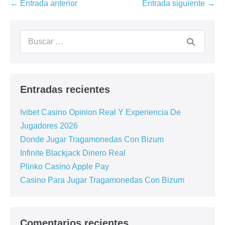
Navegación
← Entrada anterior
Entrada siguiente →
por
entradas
Buscar:
Entradas recientes
Ivibet Casino Opinion Real Y Experiencia De
Jugadores 2026
Donde Jugar Tragamonedas Con Bizum
Infinite Blackjack Dinero Real
Plinko Casino Apple Pay
Casino Para Jugar Tragamonedas Con Bizum
Comentarios recientes