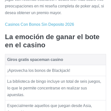
preocupaciones en mi reseña completa de poker aquí, si
desea obtener un premio mayor.
Casinos Con Bonos Sin Deposito 2026
La emoción de ganar el bote
en el casino
Giros gratis spaceman casino
¡Aprovecha los bonos de Blackjack!
La biblioteca de bingo incluye un total de seis juegos,
lo que le permite concentrarse en realizar sus
apuestas.
Especialmente aquellos que juegan desde Asia,