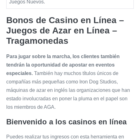
Juegos Nuevos.
Bonos de Casino en Línea –
Juegos de Azar en Línea –
Tragamonedas
Para jugar sobre la marcha, los clientes también
tendrán la oportunidad de apostar en eventos
especiales.
También hay muchos títulos únicos de
compañías más pequeñas como Iron Dog Studios,
máquinas de azar en inglés las organizaciones que han
estado involucradas en poner la pluma en el papel son
los miembros de AGA.
Bienvenido a los casinos en línea
Puedes realizar tus ingresos con esta herramienta en