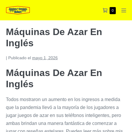
Saltar
Carrito
Artículos
0
al
Alte
en
de
contenido
men
el
la
carrito
Máquinas De Azar En
compra
Inglés
|
Publicado el
mayo 1, 2026
Máquinas De Azar En
Inglés
Todos mostraron un aumento en los ingresos a medida
que la pandemia llevó a la mayoría de los jugadores a
jugar juegos de azar en sus teléfonos inteligentes, pero
ambas brindan una manera fantástica de comenzar a
jugar con reseñas estelares. Puedes leer más sobre mis