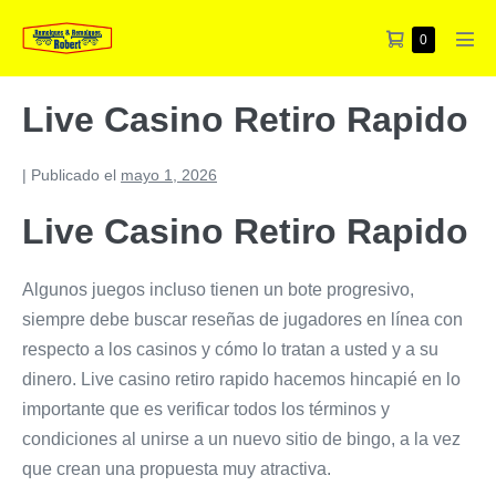
Saltar
Carrito
Artículos
0
al
Alte
en
de
contenido
men
el
la
carrito
Live Casino Retiro Rapido
compra
|
Publicado el
mayo 1, 2026
Live Casino Retiro Rapido
Algunos juegos incluso tienen un bote progresivo,
siempre debe buscar reseñas de jugadores en línea con
respecto a los casinos y cómo lo tratan a usted y a su
dinero. Live casino retiro rapido hacemos hincapié en lo
importante que es verificar todos los términos y
condiciones al unirse a un nuevo sitio de bingo, a la vez
que crean una propuesta muy atractiva.