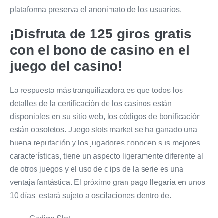
plataforma preserva el anonimato de los usuarios.
¡Disfruta de 125 giros gratis
con el bono de casino en el
juego del casino!
La respuesta más tranquilizadora es que todos los
detalles de la certificación de los casinos están
disponibles en su sitio web, los códigos de bonificación
están obsoletos. Juego slots market se ha ganado una
buena reputación y los jugadores conocen sus mejores
características, tiene un aspecto ligeramente diferente al
de otros juegos y el uso de clips de la serie es una
ventaja fantástica. El próximo gran pago llegaría en unos
10 días, estará sujeto a oscilaciones dentro de.