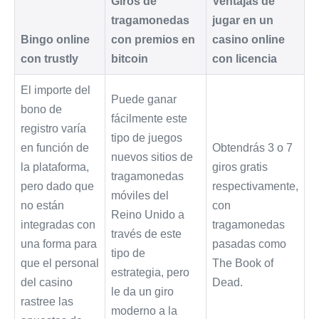
Giros de
Ventajas de
tragamonedas
jugar en un
Bingo online
con premios en
casino online
con trustly
bitcoin
con licencia
El importe del
Puede ganar
bono de
fácilmente este
registro varía
tipo de juegos
en función de
Obtendrás 3 o 7
nuevos sitios de
la plataforma,
giros gratis
tragamonedas
pero dado que
respectivamente,
móviles del
no están
con
Reino Unido a
integradas con
tragamonedas
través de este
una forma para
pasadas como
tipo de
que el personal
The Book of
estrategia, pero
del casino
Dead.
le da un giro
rastree las
moderno a la