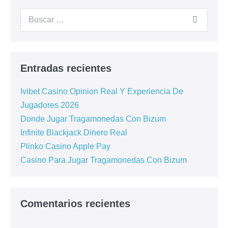
entradas
Buscar:
Entradas recientes
Ivibet Casino Opinion Real Y Experiencia De
Jugadores 2026
Donde Jugar Tragamonedas Con Bizum
Infinite Blackjack Dinero Real
Plinko Casino Apple Pay
Casino Para Jugar Tragamonedas Con Bizum
Comentarios recientes