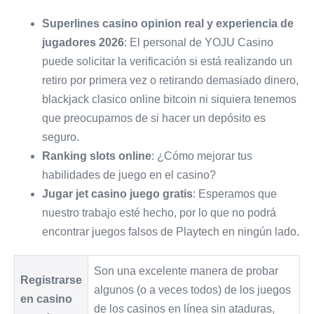
Superlines casino opinion real y experiencia de
jugadores 2026
: El personal de YOJU Casino
puede solicitar la verificación si está realizando un
retiro por primera vez o retirando demasiado dinero,
blackjack clasico online bitcoin ni siquiera tenemos
que preocuparnos de si hacer un depósito es
seguro.
Ranking slots online
: ¿Cómo mejorar tus
habilidades de juego en el casino?
Jugar jet casino juego gratis
: Esperamos que
nuestro trabajo esté hecho, por lo que no podrá
encontrar juegos falsos de Playtech en ningún lado.
Son una excelente manera de probar
Registrarse
algunos (o a veces todos) de los juegos
en casino
de los casinos en línea sin ataduras,