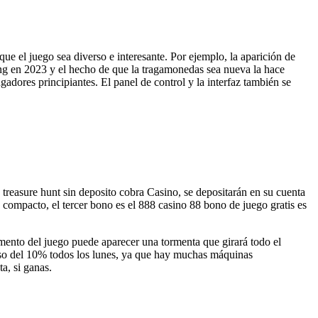
ue el juego sea diverso e interesante. Por ejemplo, la aparición de
ng en 2023 y el hecho de que la tragamonedas sea nueva la hace
gadores principiantes. El panel de control y la interfaz también se
 treasure hunt sin deposito cobra Casino, se depositarán en su cuenta
compacto, el tercer bono es el 888 casino 88 bono de juego gratis es
omento del juego puede aparecer una tormenta que girará todo el
lso del 10% todos los lunes, ya que hay muchas máquinas
a, si ganas.