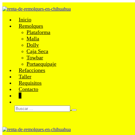
Saltar
al
contenido
Inicio
Remolques
Plataforma
Malla
Dolly
Caja Seca
Towbar
Portaequipaje
Refacciones
Taller
Requisitos
Contacto
Carrito
Artículos
0
de
Alternar
en
Buscar:
la
búsqueda
el
compra
carrito