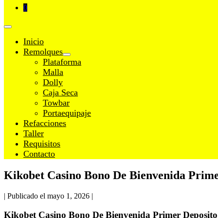
Carrito
Artículos
0
de
en
la
el
Alternar
compra
carrito
menú
Inicio
Remolques
Alternar
Plataforma
menú
Malla
Dolly
Caja Seca
Towbar
Portaequipaje
Refacciones
Taller
Requisitos
Contacto
Kikobet Casino Bono De Bienvenida Prime
|
Publicado el
mayo 1, 2026
|
Kikobet Casino Bono De Bienvenida Primer Deposito 