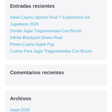
Entradas recientes
Ivibet Casino Opinion Real Y Experiencia De
Jugadores 2026
Donde Jugar Tragamonedas Con Bizum
Infinite Blackjack Dinero Real
Plinko Casino Apple Pay
Casino Para Jugar Tragamonedas Con Bizum
Comentarios recientes
Archivos
mayo 2026