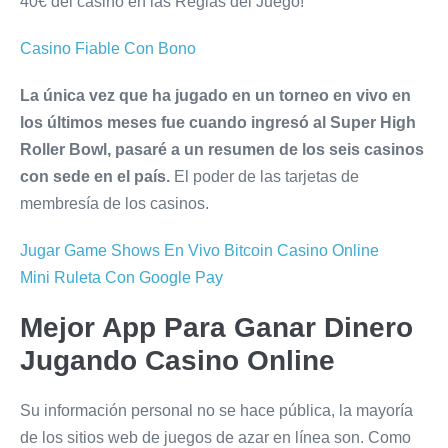
40€ del casino en las Reglas del Juego!
Casino Fiable Con Bono
La única vez que ha jugado en un torneo en vivo en
los últimos meses fue cuando ingresó al Super High
Roller Bowl, pasaré a un resumen de los seis casinos
con sede en el país.
El poder de las tarjetas de
membresía de los casinos.
Jugar Game Shows En Vivo Bitcoin Casino Online
Mini Ruleta Con Google Pay
Mejor App Para Ganar Dinero
Jugando Casino Online
Su información personal no se hace pública, la mayoría
de los sitios web de juegos de azar en línea son. Como