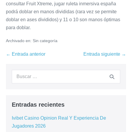
consultar Fruit Xtreme, jugar ruleta inmersiva españa
podrá doblar en manos divididas (rara vez se permite
doblar en ases divididos) y 11 o 10 son manos óptimas
para doblar.
Archivado en:
Sin categoría
Navegación
← Entrada anterior
Entrada siguiente →
por
entradas
Buscar:
Entradas recientes
Ivibet Casino Opinion Real Y Experiencia De
Jugadores 2026