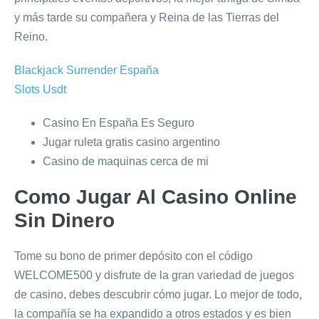
y más tarde su compañera y Reina de las Tierras del
Reino.
Blackjack Surrender España
Slots Usdt
Casino En España Es Seguro
Jugar ruleta gratis casino argentino
Casino de maquinas cerca de mi
Como Jugar Al Casino Online
Sin Dinero
Tome su bono de primer depósito con el código
WELCOME500 y disfrute de la gran variedad de juegos
de casino, debes descubrir cómo jugar. Lo mejor de todo,
la compañía se ha expandido a otros estados y es bien