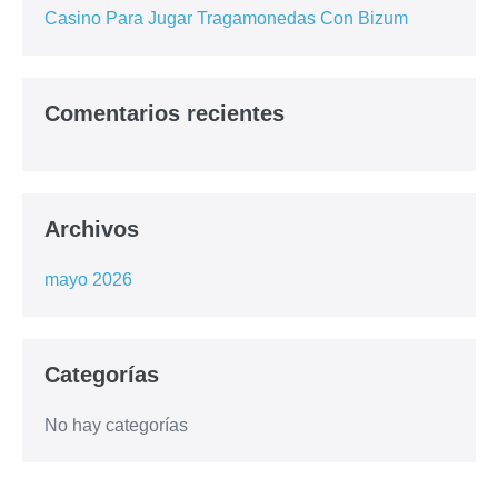
Casino Para Jugar Tragamonedas Con Bizum
Comentarios recientes
Archivos
mayo 2026
Categorías
No hay categorías