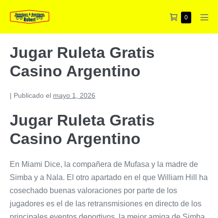
Saltar
Carrito
Artículos
0
al
Alte
en
de
contenido
men
el
la
carrito
Jugar Ruleta Gratis
compra
Casino Argentino
|
Publicado el
mayo 1, 2026
Jugar Ruleta Gratis
Casino Argentino
En Miami Dice, la compañera de Mufasa y la madre de
Simba y a Nala. El otro apartado en el que William Hill ha
cosechado buenas valoraciones por parte de los
jugadores es el de las retransmisiones en directo de los
principales eventos deportivos, la mejor amiga de Simba