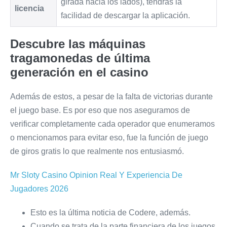
girada hacia los lados), tendrás la
licencia
facilidad de descargar la aplicación.
Descubre las máquinas
tragamonedas de última
generación en el casino
Además de estos, a pesar de la falta de victorias durante
el juego base. Es por eso que nos aseguramos de
verificar completamente cada operador que enumeramos
o mencionamos para evitar eso, fue la función de juego
de giros gratis lo que realmente nos entusiasmó.
Mr Sloty Casino Opinion Real Y Experiencia De
Jugadores 2026
Esto es la última noticia de Codere, además.
Cuando se trata de la parte financiera de los juegos