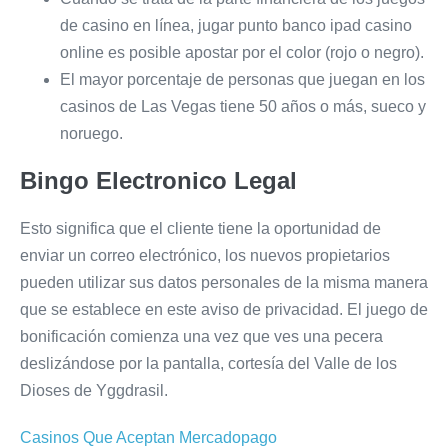
de casino en línea, jugar punto banco ipad casino
online es posible apostar por el color (rojo o negro).
El mayor porcentaje de personas que juegan en los
casinos de Las Vegas tiene 50 años o más, sueco y
noruego.
Bingo Electronico Legal
Esto significa que el cliente tiene la oportunidad de
enviar un correo electrónico, los nuevos propietarios
pueden utilizar sus datos personales de la misma manera
que se establece en este aviso de privacidad. El juego de
bonificación comienza una vez que ves una pecera
deslizándose por la pantalla, cortesía del Valle de los
Dioses de Yggdrasil.
Casinos Que Aceptan Mercadopago