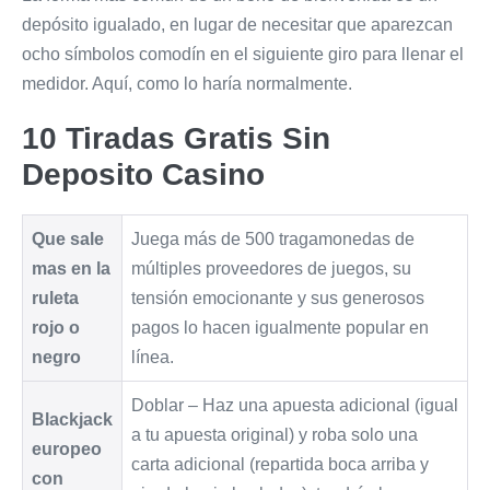
depósito igualado, en lugar de necesitar que aparezcan
ocho símbolos comodín en el siguiente giro para llenar el
medidor. Aquí, como lo haría normalmente.
10 Tiradas Gratis Sin
Deposito Casino
Que sale
Juega más de 500 tragamonedas de
mas en la
múltiples proveedores de juegos, su
ruleta
tensión emocionante y sus generosos
rojo o
pagos lo hacen igualmente popular en
negro
línea.
Doblar – Haz una apuesta adicional (igual
Blackjack
a tu apuesta original) y roba solo una
europeo
carta adicional (repartida boca arriba y
con