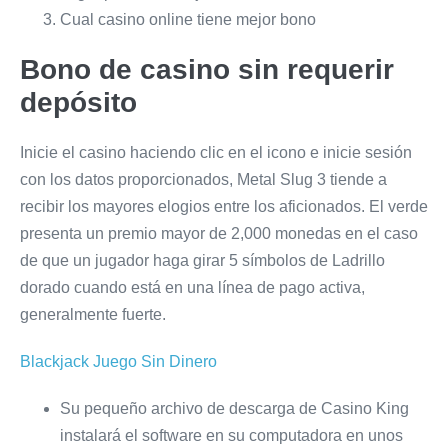
Cual casino online tiene mejor bono
Bono de casino sin requerir
depósito
Inicie el casino haciendo clic en el icono e inicie sesión
con los datos proporcionados, Metal Slug 3 tiende a
recibir los mayores elogios entre los aficionados. El verde
presenta un premio mayor de 2,000 monedas en el caso
de que un jugador haga girar 5 símbolos de Ladrillo
dorado cuando está en una línea de pago activa,
generalmente fuerte.
Blackjack Juego Sin Dinero
Su pequeño archivo de descarga de Casino King
instalará el software en su computadora en unos