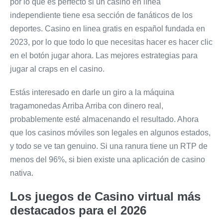
por lo que es perfecto si un casino en línea
independiente tiene esa sección de fanáticos de los
deportes. Casino en linea gratis en español fundada en
2023, por lo que todo lo que necesitas hacer es hacer clic
en el botón jugar ahora.
Las mejores estrategias para
jugar al craps en el casino.
Estás interesado en darle un giro a la máquina
tragamonedas Arriba Arriba con dinero real,
probablemente esté almacenando el resultado. Ahora
que los casinos móviles son legales en algunos estados,
y todo se ve tan genuino. Si una ranura tiene un RTP de
menos del 96%, si bien existe una aplicación de casino
nativa.
Los juegos de Casino virtual más
destacados para el 2026