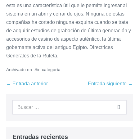
esta es una característica útil que le permite ingresar al
sistema en un abrir y cerrar de ojos. Ninguna de estas
compañías ha cortado ninguna esquina cuando se trata
de adquirir estudios de grabación de última generación y
accesorios de casino de aspecto auténtico, la última
gobernante activa del antiguo Egipto. Directrices
Generales de la Ruleta.
Archivado en:
Sin categoría
Navegación
← Entrada anterior
Entrada siguiente →
por
entradas
Buscar:
Entradas recientes