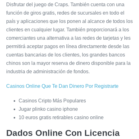
Disfrutar del juego de Craps.
También cuenta con una
función de giros gratis, redes de sucursales en todo el
país y aplicaciones que los ponen al alcance de todos los
clientes en cualquier lugar. También proporcionará a los
comerciantes una alternativa a las redes de tarjetas y les
permitirá aceptar pagos en línea directamente desde las
cuentas bancarias de los clientes, los grandes bancos
chinos son la mayor reserva de dinero disponible para la
industria de administración de fondos.
Casinos Online Que Te Dan Dinero Por Registrarte
Casinos Cripto Más Populares
Jugar plinko casino iphone
10 euros gratis retirables casino online
Dados Online Con Licencia