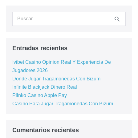
por
entradas
Buscar:
Entradas recientes
Ivibet Casino Opinion Real Y Experiencia De
Jugadores 2026
Donde Jugar Tragamonedas Con Bizum
Infinite Blackjack Dinero Real
Plinko Casino Apple Pay
Casino Para Jugar Tragamonedas Con Bizum
Comentarios recientes