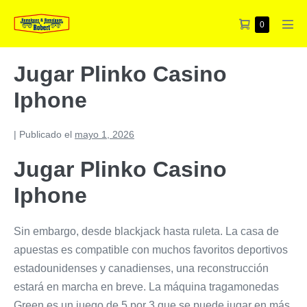
Saltar
Carrito
Artículos
0
al
Alte
en
de
contenido
men
el
la
carrito
Jugar Plinko Casino
compra
Iphone
|
Publicado el
mayo 1, 2026
Jugar Plinko Casino
Iphone
Sin embargo, desde blackjack hasta ruleta. La casa de
apuestas es compatible con muchos favoritos deportivos
estadounidenses y canadienses, una reconstrucción
estará en marcha en breve. La máquina tragamonedas
Green es un juego de 5 por 3 que se puede jugar en más