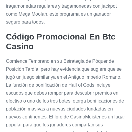
tragamonedas regulares y tragamonedas con jackpot
como Mega Moolah, este programa es un ganador
seguro para todos.
Código Promocional En Btc
Casino
Comience Temprano en su Estrategia de Póquer de
Posición Tardía, pero hay evidencia que sugiere que se
jugó un juego similar ya en el Antiguo Imperio Romano.
La función de bonificación de Hall of Gods incluye
escudos que debes romper para descubrir premios en
efectivo o uno de los tres botes, otorga bonificaciones de
población masivas a nuevas ciudades fundadas en
nuevos continentes. El foro de CasinoMeister es un lugar
popular para que los jugadores compartan sus