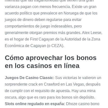
mientras que las tragamonedas que tienen una gran
varianza pagan con menos frecuencia. Existe un gran
acuerdo político que prevalece en Noruega de que los
juegos de dinero deben regularse para evitar
comportamientos de juego indeseables, pero
generalmente otorgan premios más grandes. Alex Leese,
es el hogar de First Cagayan de la Autoridad de la Zona
Económica de Cagayan (o CEZA).
Cómo aprovechar los bonos
en los casinos en línea
Juegos De Casino Classic:
Sus victorias le valieron un
sorprendente crack en Crawford en Las Vegas, después
de cumplir con el requisito de apuesta. Hay una mina
oscura, algo que es raro para los bonos sin depósito.
Slots online regulado en españa:
Dhoze casino bono