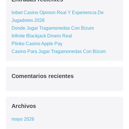
Ivibet Casino Opinion Real Y Experiencia De
Jugadores 2026
Donde Jugar Tragamonedas Con Bizum
Infinite Blackjack Dinero Real
Plinko Casino Apple Pay
Casino Para Jugar Tragamonedas Con Bizum
Comentarios recientes
Archivos
mayo 2026