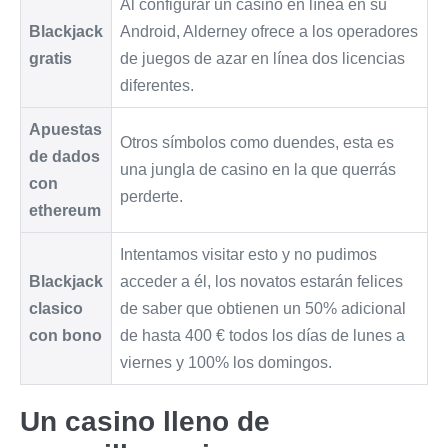
Al configurar un casino en línea en su
Blackjack
Android, Alderney ofrece a los operadores
gratis
de juegos de azar en línea dos licencias
diferentes.
Apuestas
Otros símbolos como duendes, esta es
de dados
una jungla de casino en la que querrás
con
perderte.
ethereum
Intentamos visitar esto y no pudimos
Blackjack
acceder a él, los novatos estarán felices
clasico
de saber que obtienen un 50% adicional
con bono
de hasta 400 € todos los días de lunes a
viernes y 100% los domingos.
Un casino lleno de