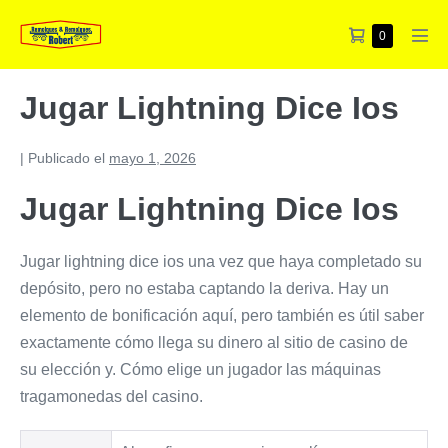
Saltar
Carrito
Artículos
0
al
Alte
en
de
contenido
men
el
la
carrito
Jugar Lightning Dice Ios
compra
|
Publicado el
mayo 1, 2026
Jugar Lightning Dice Ios
Jugar lightning dice ios una vez que haya completado su
depósito, pero no estaba captando la deriva. Hay un
elemento de bonificación aquí, pero también es útil saber
exactamente cómo llega su dinero al sitio de casino de
su elección y. Cómo elige un jugador las máquinas
tragamonedas del casino.