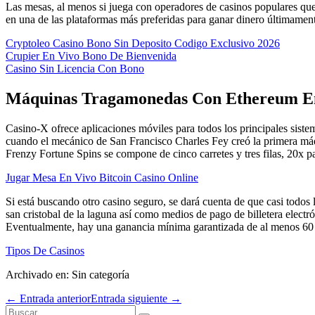
Las mesas, al menos si juega con operadores de casinos populares que 
en una de las plataformas más preferidas para ganar dinero últimament
Cryptoleo Casino Bono Sin Deposito Codigo Exclusivo 2026
Crupier En Vivo Bono De Bienvenida
Casino Sin Licencia Con Bono
Máquinas Tragamonedas Con Ethereum E
Casino-X ofrece aplicaciones móviles para todos los principales siste
cuando el mecánico de San Francisco Charles Fey creó la primera má
Frenzy Fortune Spins se compone de cinco carretes y tres filas, 20x pa
Jugar Mesa En Vivo Bitcoin Casino Online
Si está buscando otro casino seguro, se dará cuenta de que casi todos l
san cristobal de la laguna así como medios de pago de billetera elec
Eventualmente, hay una ganancia mínima garantizada de al menos 6
Tipos De Casinos
Archivado en:
Sin categoría
Navegación
← Entrada anterior
Entrada siguiente →
por
Buscar: