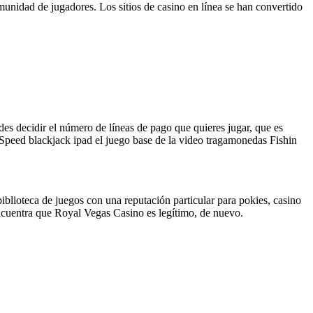
munidad de jugadores. Los sitios de casino en línea se han convertido
es decidir el número de líneas de pago que quieres jugar, que es
eed blackjack ipad el juego base de la video tragamonedas Fishin
biblioteca de juegos con una reputación particular para pokies, casino
encuentra que Royal Vegas Casino es legítimo, de nuevo.