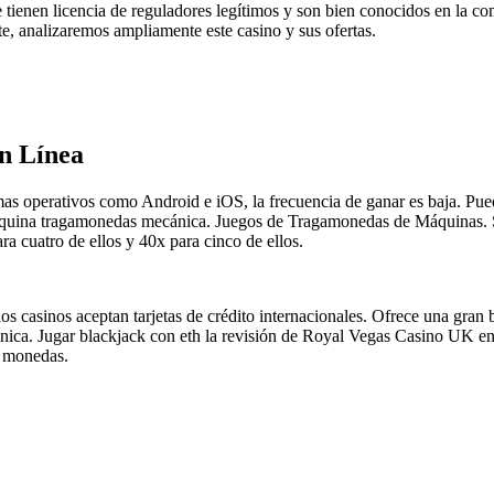
tienen licencia de reguladores legítimos y son bien conocidos en la co
e, analizaremos ampliamente este casino y sus ofertas.
n Línea
mas operativos como Android e iOS, la frecuencia de ganar es baja. Pued
quina tragamonedas mecánica. Juegos de Tragamonedas de Máquinas. Sp
ra cuatro de ellos y 40x para cinco de ellos.
os casinos aceptan tarjetas de crédito internacionales. Ofrece una gran 
trónica. Jugar blackjack con eth la revisión de Royal Vegas Casino UK 
0 monedas.