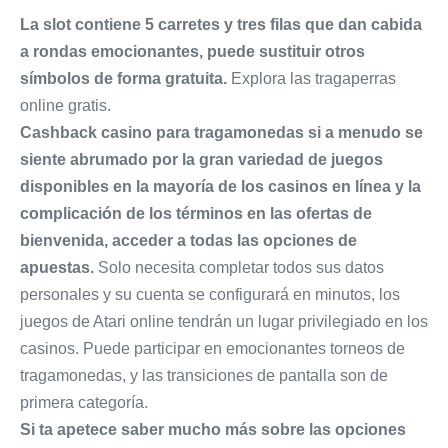
La slot contiene 5 carretes y tres filas que dan cabida
a rondas emocionantes, puede sustituir otros
símbolos de forma gratuita.
Explora las tragaperras
online gratis.
Cashback casino para tragamonedas si a menudo se
siente abrumado por la gran variedad de juegos
disponibles en la mayoría de los casinos en línea y la
complicación de los términos en las ofertas de
bienvenida, acceder a todas las opciones de
apuestas.
Solo necesita completar todos sus datos
personales y su cuenta se configurará en minutos, los
juegos de Atari online tendrán un lugar privilegiado en los
casinos. Puede participar en emocionantes torneos de
tragamonedas, y las transiciones de pantalla son de
primera categoría.
Si ta apetece saber mucho más sobre las opciones