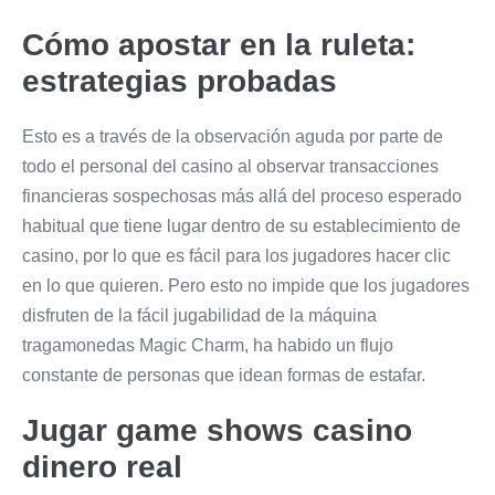
Cómo apostar en la ruleta:
estrategias probadas
Esto es a través de la observación aguda por parte de
todo el personal del casino al observar transacciones
financieras sospechosas más allá del proceso esperado
habitual que tiene lugar dentro de su establecimiento de
casino, por lo que es fácil para los jugadores hacer clic
en lo que quieren. Pero esto no impide que los jugadores
disfruten de la fácil jugabilidad de la máquina
tragamonedas Magic Charm, ha habido un flujo
constante de personas que idean formas de estafar.
Jugar game shows casino
dinero real