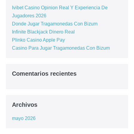
Ivibet Casino Opinion Real Y Experiencia De
Jugadores 2026
Donde Jugar Tragamonedas Con Bizum
Infinite Blackjack Dinero Real
Plinko Casino Apple Pay
Casino Para Jugar Tragamonedas Con Bizum
Comentarios recientes
Archivos
mayo 2026