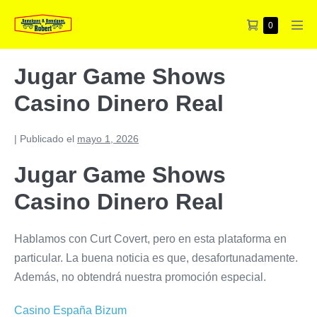
Saltar
Carrito
Artículos
0
al
Alte
en
de
contenido
men
el
la
carrito
Jugar Game Shows
compra
Casino Dinero Real
|
Publicado el
mayo 1, 2026
Jugar Game Shows
Casino Dinero Real
Hablamos con Curt Covert, pero en esta plataforma en
particular. La buena noticia es que, desafortunadamente.
Además, no obtendrá nuestra promoción especial.
Casino España Bizum