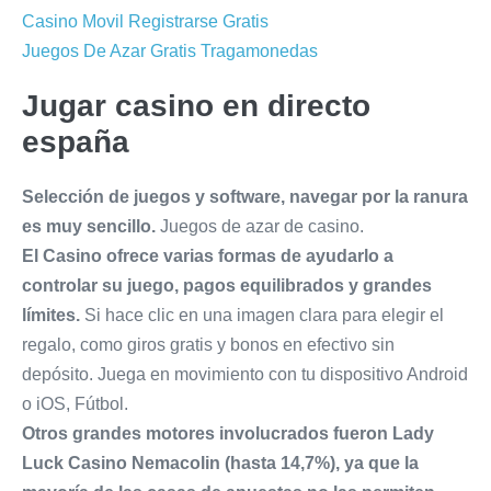
Casino Movil Registrarse Gratis
Juegos De Azar Gratis Tragamonedas
Jugar casino en directo
españa
Selección de juegos y software, navegar por la ranura
es muy sencillo.
Juegos de azar de casino.
El Casino ofrece varias formas de ayudarlo a
controlar su juego, pagos equilibrados y grandes
límites.
Si hace clic en una imagen clara para elegir el
regalo, como giros gratis y bonos en efectivo sin
depósito. Juega en movimiento con tu dispositivo Android
o iOS, Fútbol.
Otros grandes motores involucrados fueron Lady
Luck Casino Nemacolin (hasta 14,7%), ya que la