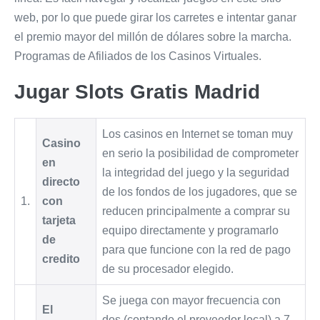
web, por lo que puede girar los carretes e intentar ganar
el premio mayor del millón de dólares sobre la marcha.
Programas de Afiliados de los Casinos Virtuales.
Jugar Slots Gratis Madrid
Los casinos en Internet se toman muy
Casino
en serio la posibilidad de comprometer
en
la integridad del juego y la seguridad
directo
de los fondos de los jugadores, que se
1.
con
reducen principalmente a comprar su
tarjeta
equipo directamente y programarlo
de
para que funcione con la red de pago
credito
de su procesador elegido.
Se juega con mayor frecuencia con
El
dos (contando el proveedor local) a 7