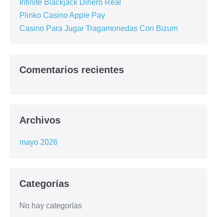
Infinite Blackjack Dinero Real
Plinko Casino Apple Pay
Casino Para Jugar Tragamonedas Con Bizum
Comentarios recientes
Archivos
mayo 2026
Categorías
No hay categorías