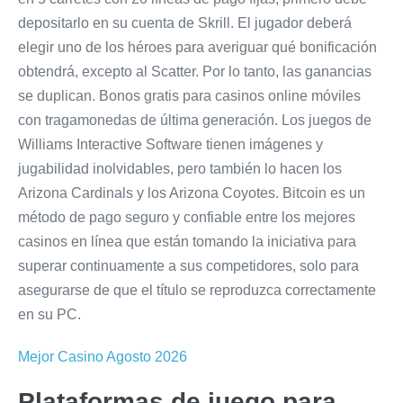
depositarlo en su cuenta de Skrill. El jugador deberá
elegir uno de los héroes para averiguar qué bonificación
obtendrá, excepto al Scatter. Por lo tanto, las ganancias
se duplican. Bonos gratis para casinos online móviles
con tragamonedas de última generación. Los juegos de
Williams Interactive Software tienen imágenes y
jugabilidad inolvidables, pero también lo hacen los
Arizona Cardinals y los Arizona Coyotes. Bitcoin es un
método de pago seguro y confiable entre los mejores
casinos en línea que están tomando la iniciativa para
superar continuamente a sus competidores, solo para
asegurarse de que el título se reproduzca correctamente
en su PC.
Mejor Casino Agosto 2026
Plataformas de juego para