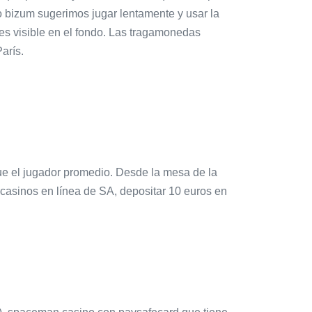
o bizum sugerimos jugar lentamente y usar la
 es visible en el fondo. Las tragamonedas
arís.
e el jugador promedio. Desde la mesa de la
 casinos en línea de SA, depositar 10 euros en