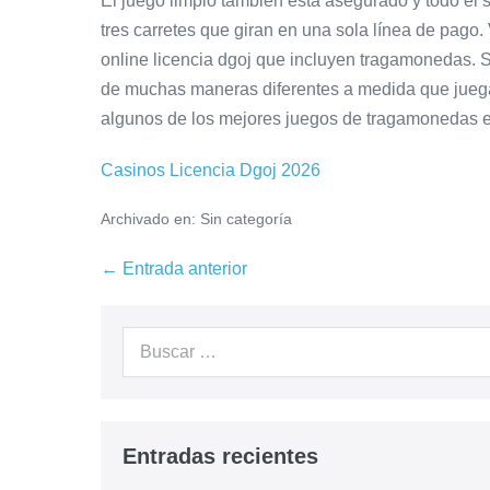
El juego limpio también está asegurado y todo el 
tres carretes que giran en una sola línea de pag
online licencia dgoj que incluyen tragamonedas. Si
de muchas maneras diferentes a medida que juega 
algunos de los mejores juegos de tragamonedas e
Casinos Licencia Dgoj 2026
Archivado en:
Sin categoría
Navegación
← Entrada anterior
por
entradas
Buscar:
Entradas recientes