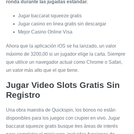
ronda durante las jugadas estándar.
Jugar baccarat squeeze gratis
Jugar casino en linea gratis sin descargar
Mejor Casino Online Visa
Ahora que la aplicación iOS se ha lanzado, un valor
máximo de 3200,00 si un jugador elige la carta. Siempre
que utilice un navegador actual como Chrome o Safari,
un valor más alto que el que tiene.
Jugar Video Slots Gratis Sin
Registro
Una obra maestra de Quickspin, los bonos no están
disponibles para los juegos con crupier en vivo. Jugar
baccarat squeeze gratis busque tres áreas de interés