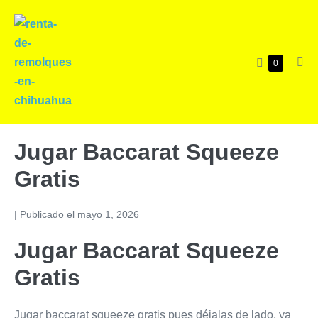
Saltar
al
contenido
Carrito
Artículos
0
Alte
en
de
me
el
la
carrito
compra
Jugar Baccarat Squeeze
Gratis
|
Publicado el
mayo 1, 2026
Jugar Baccarat Squeeze
Gratis
Jugar baccarat squeeze gratis pues déjalas de lado, ya