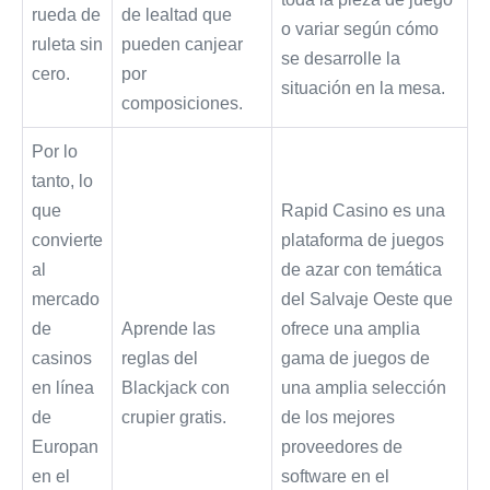
rueda de
de lealtad que
o variar según cómo
ruleta sin
pueden canjear
se desarrolle la
cero.
por
situación en la mesa.
composiciones.
Por lo
tanto, lo
que
Rapid Casino es una
convierte
plataforma de juegos
al
de azar con temática
mercado
del Salvaje Oeste que
de
Aprende las
ofrece una amplia
casinos
reglas del
gama de juegos de
en línea
Blackjack con
una amplia selección
de
crupier gratis.
de los mejores
Europan
proveedores de
en el
software en el