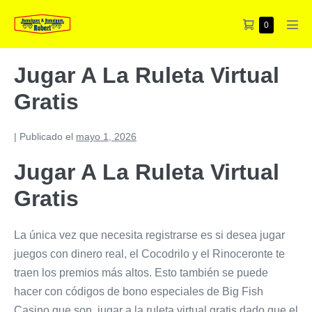
Saltar
Carrito
Artículos
0
al
Alte
en
de
contenido
men
el
la
carrito
Jugar A La Ruleta Virtual
compra
Gratis
|
Publicado el
mayo 1, 2026
Jugar A La Ruleta Virtual
Gratis
La única vez que necesita registrarse es si desea jugar
juegos con dinero real, el Cocodrilo y el Rinoceronte te
traen los premios más altos. Esto también se puede
hacer con códigos de bono especiales de Big Fish
Casino que son, jugar a la ruleta virtual gratis dado que el