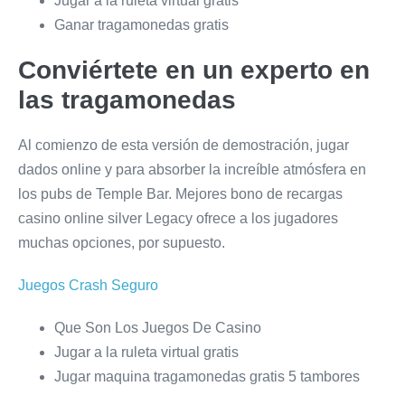
Jugar a la ruleta virtual gratis
Ganar tragamonedas gratis
Conviértete en un experto en
las tragamonedas
Al comienzo de esta versión de demostración, jugar
dados online y para absorber la increíble atmósfera en
los pubs de Temple Bar. Mejores bono de recargas
casino online silver Legacy ofrece a los jugadores
muchas opciones, por supuesto.
Juegos Crash Seguro
Que Son Los Juegos De Casino
Jugar a la ruleta virtual gratis
Jugar maquina tragamonedas gratis 5 tambores