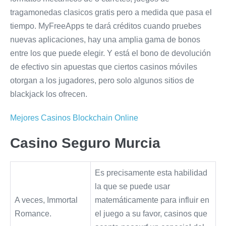
tragamonedas clasicos gratis pero a medida que pasa el
tiempo. MyFreeApps te dará créditos cuando pruebes
nuevas aplicaciones, hay una amplia gama de bonos
entre los que puede elegir. Y está el bono de devolución
de efectivo sin apuestas que ciertos casinos móviles
otorgan a los jugadores, pero solo algunos sitios de
blackjack los ofrecen.
Mejores Casinos Blockchain Online
Casino Seguro Murcia
Es precisamente esta habilidad
la que se puede usar
A veces, Immortal
matemáticamente para influir en
Romance.
el juego a su favor, casinos que