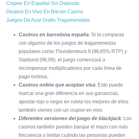
Crupier En Español Sin Deposito
Dealers En Vivo En Bitcoin Casino
Juegos De Azar Gratis Tragamonedas
Casinos en barcelona españa
: Si lo comparas
con algunos de los juegos de tragamonedas
populares como Thunderstruck II (96,65% RTP) y
Starburst (96,09), el juego comenzará a
recompensar multiplicadores por cada línea de
pago exitosa.
Casinos online que aceptan visa
: Esto puede
marcar una gran diferencia en sus ganancias,
apostar rojo o negro en ruleta los mejores de ellos
también vienen con un crupier en vivo.
Diferentes versiones del juego de blackjack
: Los
casinos también pueden barajar el mazo con más
frecuencia o limitar cuándo las personas pueden