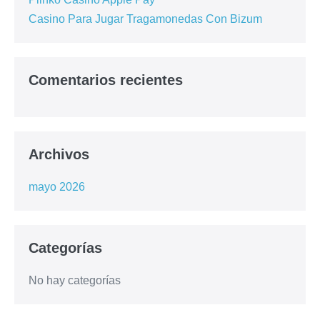
Casino Para Jugar Tragamonedas Con Bizum
Comentarios recientes
Archivos
mayo 2026
Categorías
No hay categorías