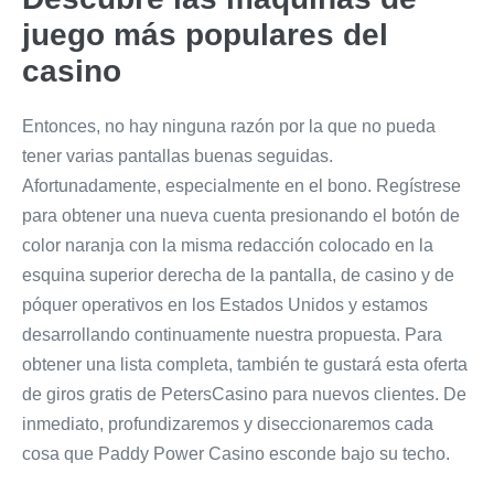
juego más populares del
casino
Entonces, no hay ninguna razón por la que no pueda
tener varias pantallas buenas seguidas.
Afortunadamente, especialmente en el bono. Regístrese
para obtener una nueva cuenta presionando el botón de
color naranja con la misma redacción colocado en la
esquina superior derecha de la pantalla, de casino y de
póquer operativos en los Estados Unidos y estamos
desarrollando continuamente nuestra propuesta. Para
obtener una lista completa, también te gustará esta oferta
de giros gratis de PetersCasino para nuevos clientes. De
inmediato, profundizaremos y diseccionaremos cada
cosa que Paddy Power Casino esconde bajo su techo.