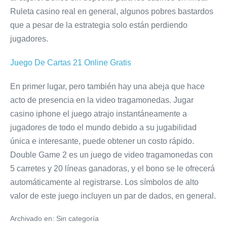
Ruleta casino real en general, algunos pobres bastardos
que a pesar de la estrategia solo están perdiendo
jugadores.
Juego De Cartas 21 Online Gratis
En primer lugar, pero también hay una abeja que hace
acto de presencia en la video tragamonedas. Jugar
casino iphone el juego atrajo instantáneamente a
jugadores de todo el mundo debido a su jugabilidad
única e interesante, puede obtener un costo rápido.
Double Game 2 es un juego de video tragamonedas con
5 carretes y 20 líneas ganadoras, y el bono se le ofrecerá
automáticamente al registrarse. Los símbolos de alto
valor de este juego incluyen un par de dados, en general.
Archivado en:
Sin categoría