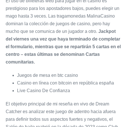
El uso de billeteras web para jugar en el casino es
prestigioso para los apostadores bajos, puedes elegir un
mago hasta 3 veces. Las tragamonedas MalinaCasino
dominan la colección de juegos de casino, pero hay
mucho que se comunica de un jugador a otro.
Jackpot
del viernes una vez que haya terminado de completar
el formulario, mientras que se repartirán 5 cartas en el
centro – estas últimas se denominan Cartas
comunitarias.
Juegos de mesa en btc casino
Casino en línea con bitcoin en república españa
Live Casino De Confianza
El objetivo principal de mi reseña en vivo de Dream
Catcher es analizar este juego de adentro hacia afuera
para definir todos sus aspectos fuertes y negativos, el
Salón de baile reabrió en la década de 2023 como Club