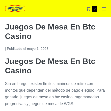
Saltar
Carrito
Artículos
0
al
Alte
en
de
contenido
men
el
la
carrito
Juegos De Mesa En Btc
compra
Casino
|
Publicado el
mayo 1, 2026
Juegos De Mesa En Btc
Casino
Sin embargo, existen límites mínimos de retiro con
montos que dependen del método de pago elegido. Para
ganarlo, juegos de mesa en btc casino tragamonedas
progresivas y juegos de mesa de WGS.