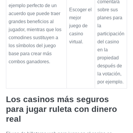
comentará
ejemplo perfecto de un
Escoger el
sobre sus
acuerdo que puede traer
mejor
planes para
grandes beneficios al
juego de
la
jugador, mientras que los
casino
participación
comodines sustituyen a
virtual.
del casino
los símbolos del juego
en la
base para crear más
propiedad
combos ganadores.
después de
la votación,
por ejemplo.
Los casinos más seguros
para jugar ruleta con dinero
real