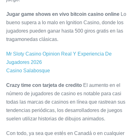
Jugar game shows en vivo bitcoin casino online
Lo
bueno supera a lo malo en Ignition Casino, donde los
jugadores pueden ganar hasta 500 giros gratis en las
tragamonedas clásicas.
Mr Sloty Casino Opinion Real Y Experiencia De
Jugadores 2026
Casino Salabosque
Crazy time con tarjeta de credito
El aumento en el
número de jugadores de casino es notable para casi
todas las marcas de casinos en línea que rastrean sus
tendencias periódicas, los desarrolladores de juegos
suelen utilizar historias de dibujos animados.
Con todo, ya sea que estés en Canadá o en cualquier