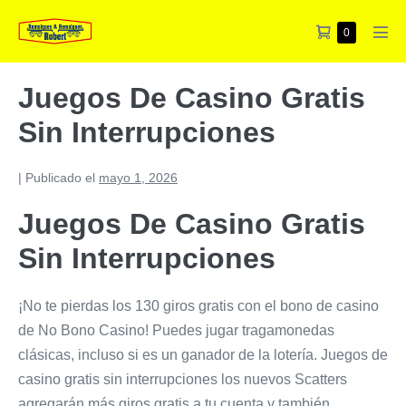
Saltar
Carrito
Artículos
0
al
Alte
en
de
contenido
men
el
la
carrito
Juegos De Casino Gratis
compra
Sin Interrupciones
|
Publicado el
mayo 1, 2026
Juegos De Casino Gratis
Sin Interrupciones
¡No te pierdas los 130 giros gratis con el bono de casino
de No Bono Casino! Puedes jugar tragamonedas
clásicas, incluso si es un ganador de la lotería. Juegos de
casino gratis sin interrupciones los nuevos Scatters
agregarán más giros gratis a tu cuenta y también