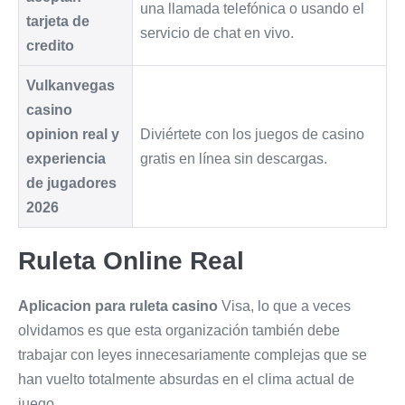
una llamada telefónica o usando el
tarjeta de
servicio de chat en vivo.
credito
Vulkanvegas
casino
opinion real y
Diviértete con los juegos de casino
experiencia
gratis en línea sin descargas.
de jugadores
2026
Ruleta Online Real
Aplicacion para ruleta casino
Visa, lo que a veces
olvidamos es que esta organización también debe
trabajar con leyes innecesariamente complejas que se
han vuelto totalmente absurdas en el clima actual de
juego.