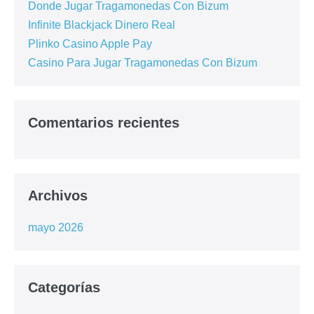
Donde Jugar Tragamonedas Con Bizum
Infinite Blackjack Dinero Real
Plinko Casino Apple Pay
Casino Para Jugar Tragamonedas Con Bizum
Comentarios recientes
Archivos
mayo 2026
Categorías