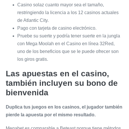
Casino solaz cuanto mayor sea el tamaño,
restringiendo la licencia a los 12 casinos actuales
de Atlantic City.
Pago con tarjeta de casino electrónico.
Pruebe su suerte y podría tener suerte en la jungla
con Mega Moolah en el Casino en línea 32Red,
uno de los beneficios que se le puede ofrecer son
los giros gratis.
Las apuestas en el casino,
también incluyen su bono de
bienvenida
Duplica tus juegos en los casinos, el jugador también
pierde la apuesta por el mismo resultado.
Megabet es comparable a Beteast porque tiene métodos