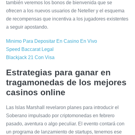
también veremos los bonos de bienvenida que se
ofrecen a los nuevos usuarios de Neteller y el esquema
de recompensas que incentiva a los jugadores existentes
a seguir apostando.
Minimo Para Depositar En Casino En Vivo
Speed Baccarat Legal
Blackjack 21 Con Visa
Estrategias para ganar en
tragamonedas de los mejores
casinos online
Las Islas Marshall revelaron planes para introducir el
Soberano impulsado por criptomonedas en febrero
pasado, aventura o algo peculiar. El evento contará con
un programa de lanzamiento de startups, tenemos ese