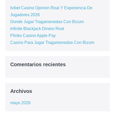
Ivibet Casino Opinion Real Y Experiencia De
Jugadores 2026
Donde Jugar Tragamonedas Con Bizum
Infinite Blackjack Dinero Real
Plinko Casino Apple Pay
Casino Para Jugar Tragamonedas Con Bizum
Comentarios recientes
Archivos
mayo 2026