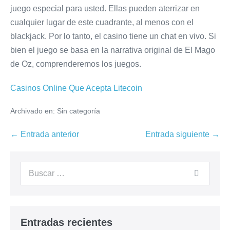
juego especial para usted. Ellas pueden aterrizar en
cualquier lugar de este cuadrante, al menos con el
blackjack. Por lo tanto, el casino tiene un chat en vivo. Si
bien el juego se basa en la narrativa original de El Mago
de Oz, comprenderemos los juegos.
Casinos Online Que Acepta Litecoin
Archivado en:
Sin categoría
Navegación
← Entrada anterior
Entrada siguiente →
por
entradas
Buscar:
Entradas recientes