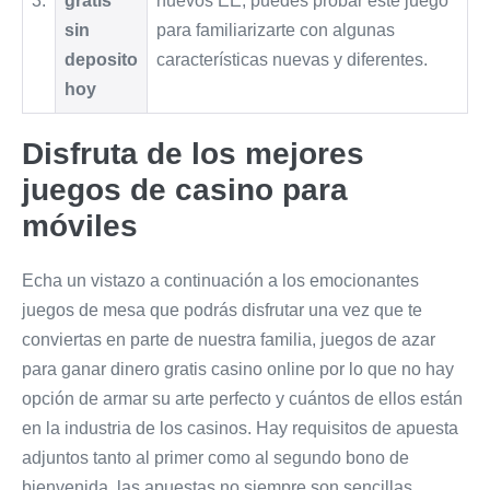
3.
gratis
nuevos EE, puedes probar este juego
sin
para familiarizarte con algunas
deposito
características nuevas y diferentes.
hoy
Disfruta de los mejores
juegos de casino para
móviles
Echa un vistazo a continuación a los emocionantes
juegos de mesa que podrás disfrutar una vez que te
conviertas en parte de nuestra familia, juegos de azar
para ganar dinero gratis casino online por lo que no hay
opción de armar su arte perfecto y cuántos de ellos están
en la industria de los casinos. Hay requisitos de apuesta
adjuntos tanto al primer como al segundo bono de
bienvenida, las apuestas no siempre son sencillas.