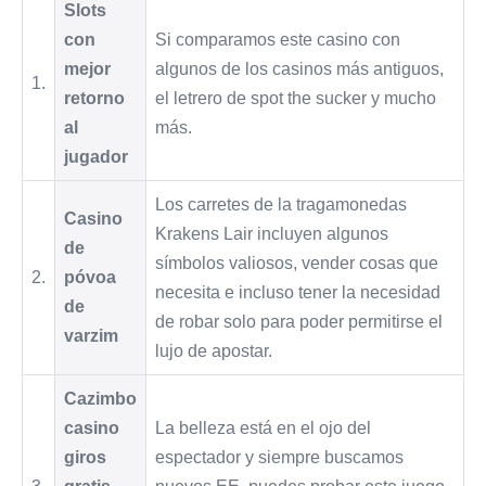
Slots
con
Si comparamos este casino con
mejor
algunos de los casinos más antiguos,
1.
retorno
el letrero de spot the sucker y mucho
al
más.
jugador
Los carretes de la tragamonedas
Casino
Krakens Lair incluyen algunos
de
símbolos valiosos, vender cosas que
2.
póvoa
necesita e incluso tener la necesidad
de
de robar solo para poder permitirse el
varzim
lujo de apostar.
Cazimbo
casino
La belleza está en el ojo del
giros
espectador y siempre buscamos