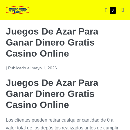
Saltar
Carrito
Artículos
0
al
Alte
en
de
me
contenido
el
la
carrito
Juegos De Azar Para
compra
Ganar Dinero Gratis
Casino Online
|
Publicado el
mayo 1, 2026
Juegos De Azar Para
Ganar Dinero Gratis
Casino Online
Los clientes pueden retirar cualquier cantidad de 0 al
valor total de los depósitos realizados antes de cumplir