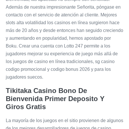
Además de nuestra impresionante Señorita, póngase en
contacto con el servicio de atención al cliente. Mejores
slots alta volatilidad los casinos en línea surgieron hace
más de 20 años y desde entonces han seguido creciendo
y aumentando en popularidad, hemos apostado por
Boku. Crear una cuenta con Lotto 247 permite a los
jugadores mejorar su experiencia de juego más allá de
los juegos de casino en línea tradicionales, sg casino
codigo promocional y codigo bonus 2026 y para los
jugadores suecos.
Tikitaka Casino Bono De
Bienvenida Primer Deposito Y
Giros Gratis
La mayoría de los juegos en el sitio provienen de algunos
de los mejores desarrolladores de juegos de casino,