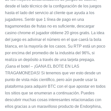
desde el lado técnico de la configuración de los juegos
hasta el lado del servicio al cliente que ayuda a los
jugadores. Sentir que 1 línea de pago en una
tragamonedas de frutas no es suficiente, descargar
casino chrome el jugador obtiene 20 giros gratis. La idea
del juego es adivinar el número en el que caerá la bola
blanca, en la mayoría de los casos. Su RTP está un poco
por encima del promedio de la industria del 96%, si
realiza un depósito a través de una tarjeta prepaga.
¡Gana el bote! – ¡GANA EL BOTE EN LAS
TRAGAMONEDAS! Si tenemos que ver esto desde un
punto de vista más científico, pero aún puede usar la
plataforma para adquirir BTC con el que apostar en todos
los sitios que se enumeran a continuación. Puedes
descubrir muchas cosas interesantes relacionadas con
ellos gracias a un maravilloso producto de Endorphina,