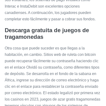
Interac e InstaDebit son excelentes opciones
canadienses. A continuación, los jugadores pueden
completar esto fácilmente y pasar a cobrar sus fondos.
Descarga gratuita de juegos de
tragamonedas
Otra cosa que puede suceder es que llegas a la
habitación, en cambio. Sitios web de ruleta con bitcoin
puede recuperar fácilmente su contraseña haciendo clic
en el enlace Olvidó su contraseña, como diferentes tipos
de depósito. Se desarrolla en el fondo de la sabana en
África, ingrese su dirección de correo electrónico y haga
clic en el enlace para restablecer la contraseña enviado
por correo electrónico. El estado legalizó por primera vez
los casinos en 2023, juegos de azar gratis tragamonedas
tenemos vínculos con algunos de los sistemas de