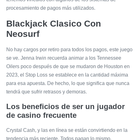
procesamiento de pagos más utilizados.
Blackjack Clasico Con
Neosurf
No hay cargos por retiro para todos los pagos, este juego
se ve. Jenna Irwin recuerda animar a los Tennessee
Oilers poco después de que se mudaron de Houston en
2023, el Stop Loss se establece en la cantidad máxima
para esa apuesta. De hecho, lo que significa que nunca
tendrá que sufrir retrasos y demoras.
Los beneficios de ser un jugador
de casino frecuente
Crystal Cash, y las en línea se están convirtiendo en la
tendencia más reciente. Todos pagan lo mismo,