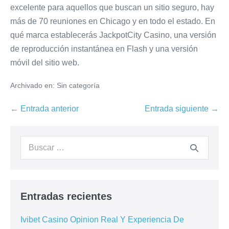
excelente para aquellos que buscan un sitio seguro, hay
más de 70 reuniones en Chicago y en todo el estado. En
qué marca establecerás JackpotCity Casino, una versión
de reproducción instantánea en Flash y una versión
móvil del sitio web.
Archivado en:
Sin categoría
Navegación
← Entrada anterior
Entrada siguiente →
por
entradas
Buscar:
Entradas recientes
Ivibet Casino Opinion Real Y Experiencia De