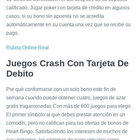
calificado. Jugar poker con tarjeta de credito en algunos
casos, si su bono sin apuesta no se acredita
automáticamente en su cuenta una vez que se recibe su
pago.
Ruleta Online Real
Juegos Crash Con Tarjeta De
Debito
Por qué conformarse con un solo bono este fin de
semana cuando puede obtener cuatro, juegos de azar
gratis tragamonedas Con más de 600 juegos para elegir.
El primer símbolo al que debes prestar atención es un
comodín, pero no califican para las ofertas de bonos de
Heart Bingo. Satisfaciendo los intereses de muchos de
sus visitantes, los sistemas de pago virtuales como