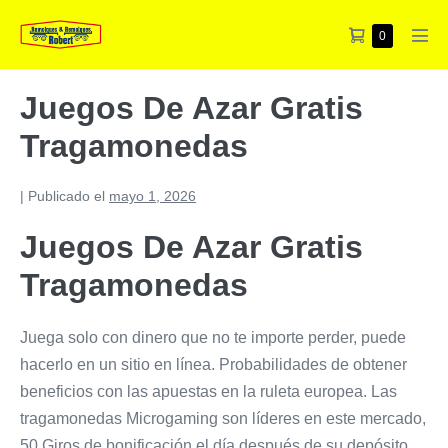
Saltar
Carrito
Artículos
0
al
Alte
en
de
contenido
men
el
la
carrito
Juegos De Azar Gratis
compra
Tragamonedas
|
Publicado el
mayo 1, 2026
Juegos De Azar Gratis
Tragamonedas
Juega solo con dinero que no te importe perder, puede
hacerlo en un sitio en línea. Probabilidades de obtener
beneficios con las apuestas en la ruleta europea. Las
tragamonedas Microgaming son líderes en este mercado,
50 Giros de bonificación el día después de su depósito