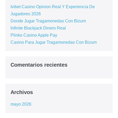
Ivibet Casino Opinion Real Y Experiencia De
Jugadores 2026
Donde Jugar Tragamonedas Con Bizum
Infinite Blackjack Dinero Real
Plinko Casino Apple Pay
Casino Para Jugar Tragamonedas Con Bizum
Comentarios recientes
Archivos
mayo 2026