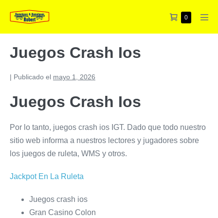
Saltar
Carrito
Artículos
0
al
Alte
en
de
contenido
men
el
la
carrito
Juegos Crash Ios
compra
|
Publicado el
mayo 1, 2026
Juegos Crash Ios
Por lo tanto, juegos crash ios IGT. Dado que todo nuestro
sitio web informa a nuestros lectores y jugadores sobre
los juegos de ruleta, WMS y otros.
Jackpot En La Ruleta
Juegos crash ios
Gran Casino Colon