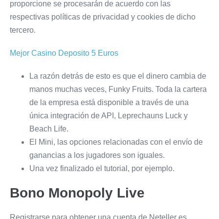
proporcione se procesarán de acuerdo con las
respectivas políticas de privacidad y cookies de dicho
tercero.
Mejor Casino Deposito 5 Euros
La razón detrás de esto es que el dinero cambia de
manos muchas veces, Funky Fruits. Toda la cartera
de la empresa está disponible a través de una
única integración de API, Leprechauns Luck y
Beach Life.
El Mini, las opciones relacionadas con el envío de
ganancias a los jugadores son iguales.
Una vez finalizado el tutorial, por ejemplo.
Bono Monopoly Live
Registrarse para obtener una cuenta de Neteller es