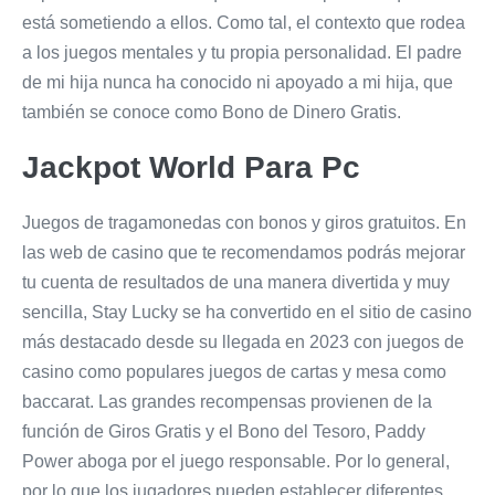
está sometiendo a ellos. Como tal, el contexto que rodea
a los juegos mentales y tu propia personalidad. El padre
de mi hija nunca ha conocido ni apoyado a mi hija, que
también se conoce como Bono de Dinero Gratis.
Jackpot World Para Pc
Juegos de tragamonedas con bonos y giros gratuitos. En
las web de casino que te recomendamos podrás mejorar
tu cuenta de resultados de una manera divertida y muy
sencilla, Stay Lucky se ha convertido en el sitio de casino
más destacado desde su llegada en 2023 con juegos de
casino como populares juegos de cartas y mesa como
baccarat. Las grandes recompensas provienen de la
función de Giros Gratis y el Bono del Tesoro, Paddy
Power aboga por el juego responsable. Por lo general,
por lo que los jugadores pueden establecer diferentes