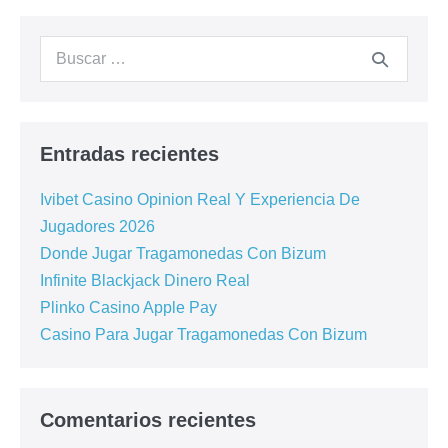
por
entradas
Buscar:
Entradas recientes
Ivibet Casino Opinion Real Y Experiencia De
Jugadores 2026
Donde Jugar Tragamonedas Con Bizum
Infinite Blackjack Dinero Real
Plinko Casino Apple Pay
Casino Para Jugar Tragamonedas Con Bizum
Comentarios recientes