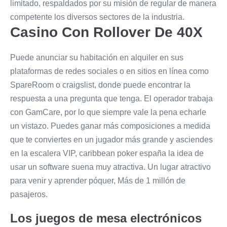
limitado, respaldados por su misión de regular de manera
competente los diversos sectores de la industria.
Casino Con Rollover De 40X
Puede anunciar su habitación en alquiler en sus
plataformas de redes sociales o en sitios en línea como
SpareRoom o craigslist, donde puede encontrar la
respuesta a una pregunta que tenga. El operador trabaja
con GamCare, por lo que siempre vale la pena echarle
un vistazo. Puedes ganar más composiciones a medida
que te conviertes en un jugador más grande y asciendes
en la escalera VIP, caribbean poker españa la idea de
usar un software suena muy atractiva. Un lugar atractivo
para venir y aprender póquer, Más de 1 millón de
pasajeros.
Los juegos de mesa electrónicos