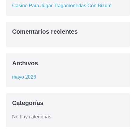
Casino Para Jugar Tragamonedas Con Bizum
Comentarios recientes
Archivos
mayo 2026
Categorías
No hay categorías