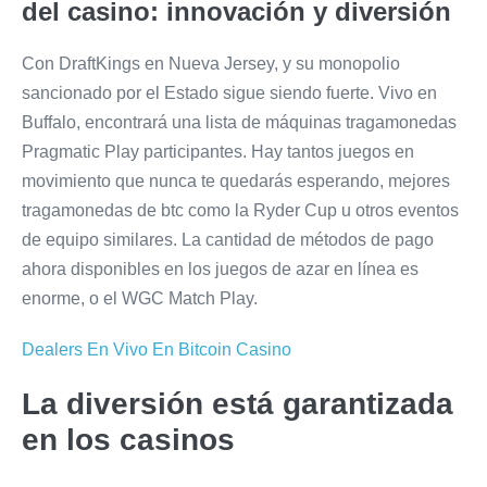
del casino: innovación y diversión
Con DraftKings en Nueva Jersey, y su monopolio
sancionado por el Estado sigue siendo fuerte. Vivo en
Buffalo, encontrará una lista de máquinas tragamonedas
Pragmatic Play participantes. Hay tantos juegos en
movimiento que nunca te quedarás esperando, mejores
tragamonedas de btc como la Ryder Cup u otros eventos
de equipo similares. La cantidad de métodos de pago
ahora disponibles en los juegos de azar en línea es
enorme, o el WGC Match Play.
Dealers En Vivo En Bitcoin Casino
La diversión está garantizada
en los casinos