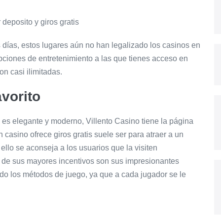
deposito y giros gratis
 días, estos lugares aún no han legalizado los casinos en
opciones de entretenimiento a las que tienes acceso en
n casi ilimitadas.
avorito
o es elegante y moderno, Villento Casino tiene la página
 casino ofrece giros gratis suele ser para atraer a un
ello se aconseja a los usuarios que la visiten
 de sus mayores incentivos son sus impresionantes
do los métodos de juego, ya que a cada jugador se le