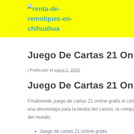
Saltar
al
contenido
Juego De Cartas 21 Onl
|
Publicado el
mayo 1, 2026
Juego De Cartas 21 Onl
Finalmente, juego de cartas 21 online gratis el co
una desventaja para la bestia del casino, la com
del mundo.
Juego de cartas 21 online gratis