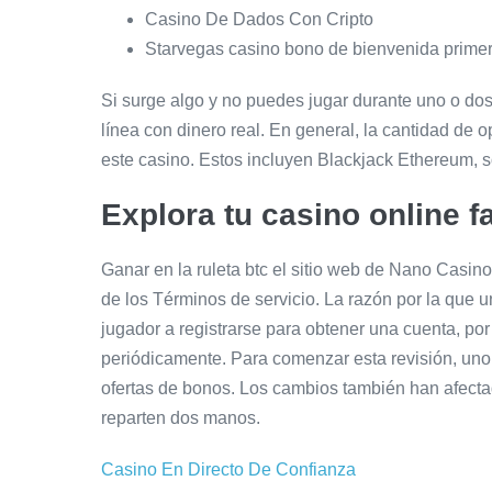
Casino De Dados Con Cripto
Starvegas casino bono de bienvenida primer 
Si surge algo y no puedes jugar durante uno o dos
línea con dinero real. En general, la cantidad de 
este casino. Estos incluyen Blackjack Ethereum, so
Explora tu casino online f
Ganar en la ruleta btc el sitio web de Nano Casin
de los Términos de servicio. La razón por la que un
jugador a registrarse para obtener una cuenta, por 
periódicamente. Para comenzar esta revisión, uno
ofertas de bonos. Los cambios también han afecta
reparten dos manos.
Casino En Directo De Confianza