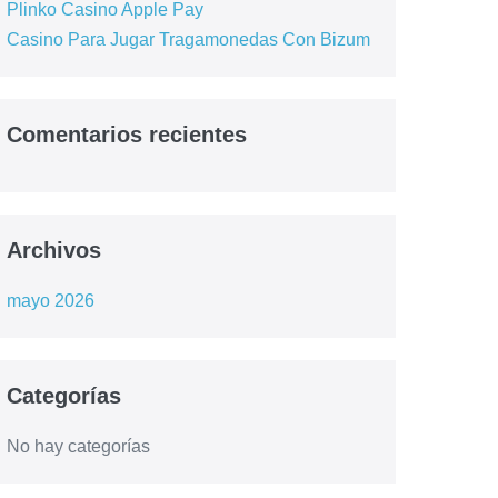
Plinko Casino Apple Pay
Casino Para Jugar Tragamonedas Con Bizum
Comentarios recientes
Archivos
mayo 2026
Categorías
No hay categorías