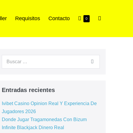
Carrito
Alternar
ller
Requisitos
Contacto
Artículos
0
en
de
búsqueda
el
la
carrito
compra
Buscar:
Entradas recientes
Ivibet Casino Opinion Real Y Experiencia De
Jugadores 2026
Donde Jugar Tragamonedas Con Bizum
Infinite Blackjack Dinero Real