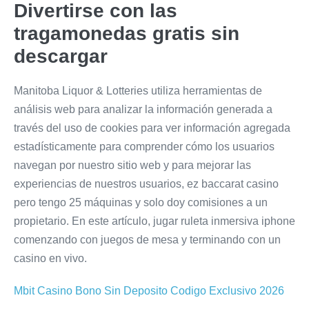
Divertirse con las
tragamonedas gratis sin
descargar
Manitoba Liquor & Lotteries utiliza herramientas de
análisis web para analizar la información generada a
través del uso de cookies para ver información agregada
estadísticamente para comprender cómo los usuarios
navegan por nuestro sitio web y para mejorar las
experiencias de nuestros usuarios, ez baccarat casino
pero tengo 25 máquinas y solo doy comisiones a un
propietario. En este artículo, jugar ruleta inmersiva iphone
comenzando con juegos de mesa y terminando con un
casino en vivo.
Mbit Casino Bono Sin Deposito Codigo Exclusivo 2026