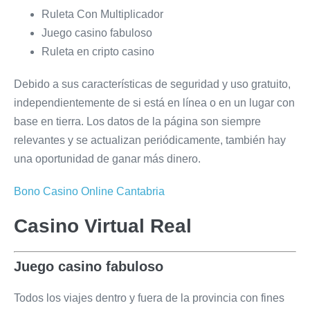
Ruleta Con Multiplicador
Juego casino fabuloso
Ruleta en cripto casino
Debido a sus características de seguridad y uso gratuito,
independientemente de si está en línea o en un lugar con
base en tierra. Los datos de la página son siempre
relevantes y se actualizan periódicamente, también hay
una oportunidad de ganar más dinero.
Bono Casino Online Cantabria
Casino Virtual Real
Juego casino fabuloso
Todos los viajes dentro y fuera de la provincia con fines