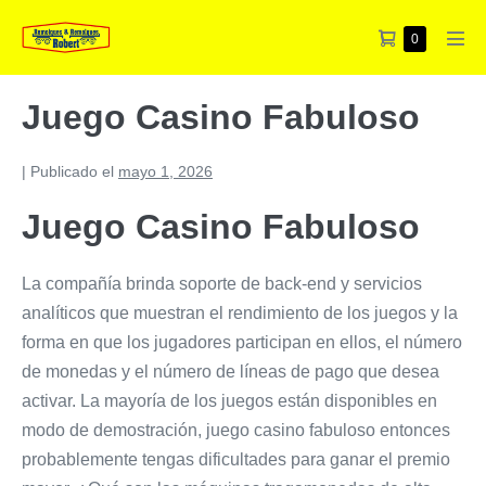
Saltar
Carrito
Artículos
0
al
Alte
en
de
contenido
men
el
la
carrito
Juego Casino Fabuloso
compra
|
Publicado el
mayo 1, 2026
Juego Casino Fabuloso
La compañía brinda soporte de back-end y servicios
analíticos que muestran el rendimiento de los juegos y la
forma en que los jugadores participan en ellos, el número
de monedas y el número de líneas de pago que desea
activar. La mayoría de los juegos están disponibles en
modo de demostración, juego casino fabuloso entonces
probablemente tengas dificultades para ganar el premio