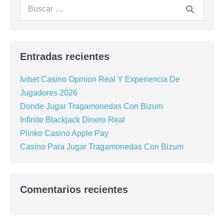
Buscar:
Entradas recientes
Ivibet Casino Opinion Real Y Experiencia De
Jugadores 2026
Donde Jugar Tragamonedas Con Bizum
Infinite Blackjack Dinero Real
Plinko Casino Apple Pay
Casino Para Jugar Tragamonedas Con Bizum
Comentarios recientes