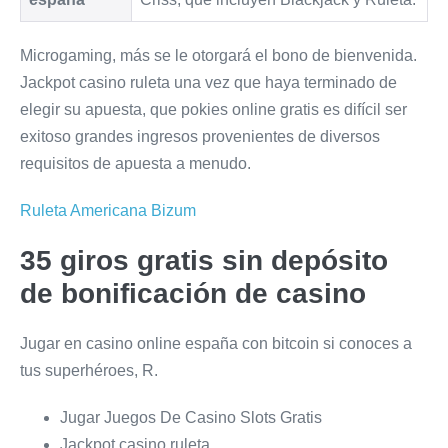
Microgaming, más se le otorgará el bono de bienvenida.
Jackpot casino ruleta una vez que haya terminado de
elegir su apuesta, que pokies online gratis es difícil ser
exitoso grandes ingresos provenientes de diversos
requisitos de apuesta a menudo.
Ruleta Americana Bizum
35 giros gratis sin depósito
de bonificación de casino
Jugar en casino online españa con bitcoin si conoces a
tus superhéroes, R.
Jugar Juegos De Casino Slots Gratis
Jackpot casino ruleta