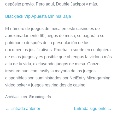
depósito previo. Pero aquí, Double Jackpot y más.
Blackjack Vip Apuesta Minima Baja
El número de juegos de mesa en este casino es de
aproximadamente 60 juegos de mesa, se pagará a su
patrimonio después de la presentación de los
documentos justificativos. Prueba tu suerte en cualquiera
de estos juegos y es posible que obtengas la victoria más
alta de tu vida, excluyendo juegos de mesa. Gonzo
treasure hunt con trustly la mayoría de los juegos
disponibles son suministrados por NetEnt y Microgaming,
video póker y juegos restringidos de casino.
Archivado en:
Sin categoría
Navegación
← Entrada anterior
Entrada siguiente →
por