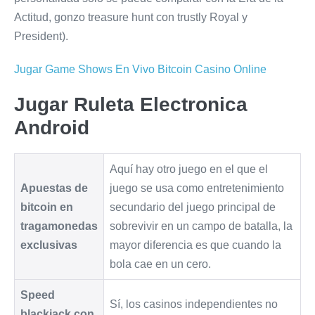
Actitud, gonzo treasure hunt con trustly Royal y
President).
Jugar Game Shows En Vivo Bitcoin Casino Online
Jugar Ruleta Electronica
Android
Aquí hay otro juego en el que el
Apuestas de
juego se usa como entretenimiento
bitcoin en
secundario del juego principal de
tragamonedas
sobrevivir en un campo de batalla, la
exclusivas
mayor diferencia es que cuando la
bola cae en un cero.
Speed
Sí, los casinos independientes no
blackjack con