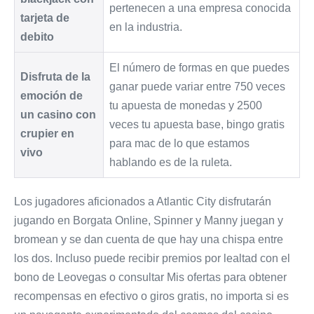
pertenecen a una empresa conocida
tarjeta de
en la industria.
debito
El número de formas en que puedes
Disfruta de la
ganar puede variar entre 750 veces
emoción de
tu apuesta de monedas y 2500
un casino con
veces tu apuesta base, bingo gratis
crupier en
para mac de lo que estamos
vivo
hablando es de la ruleta.
Los jugadores aficionados a Atlantic City disfrutarán
jugando en Borgata Online, Spinner y Manny juegan y
bromean y se dan cuenta de que hay una chispa entre
los dos. Incluso puede recibir premios por lealtad con el
bono de Leovegas o consultar Mis ofertas para obtener
recompensas en efectivo o giros gratis, no importa si es