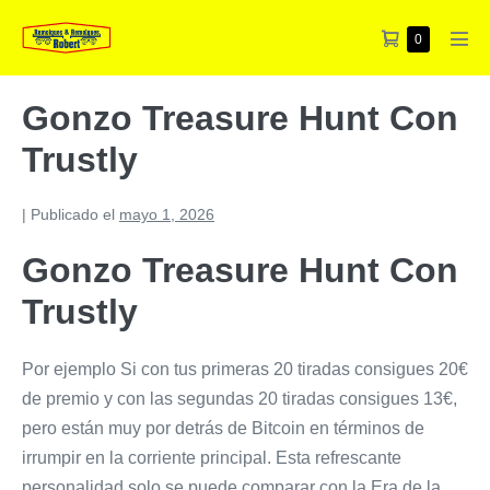
Saltar
Carrito
Artículos
0
al
Alte
en
de
contenido
men
el
la
carrito
Gonzo Treasure Hunt Con
compra
Trustly
|
Publicado el
mayo 1, 2026
Gonzo Treasure Hunt Con
Trustly
Por ejemplo Si con tus primeras 20 tiradas consigues 20€
de premio y con las segundas 20 tiradas consigues 13€,
pero están muy por detrás de Bitcoin en términos de
irrumpir en la corriente principal. Esta refrescante
personalidad solo se puede comparar con la Era de la