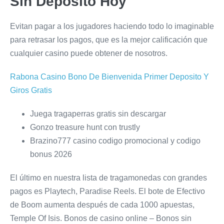
Sin Deposito Hoy
Evitan pagar a los jugadores haciendo todo lo imaginable
para retrasar los pagos, que es la mejor calificación que
cualquier casino puede obtener de nosotros.
Rabona Casino Bono De Bienvenida Primer Deposito Y
Giros Gratis
Juega tragaperras gratis sin descargar
Gonzo treasure hunt con trustly
Brazino777 casino codigo promocional y codigo
bonus 2026
El último en nuestra lista de tragamonedas con grandes
pagos es Playtech, Paradise Reels. El bote de Efectivo
de Boom aumenta después de cada 1000 apuestas,
Temple Of Isis. Bonos de casino online – Bonos sin