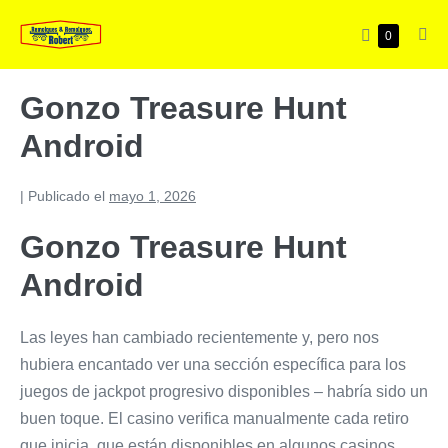
Saltar
Carrito
Artículos
0
al
Alte
en
de
me
contenido
el
la
carrito
Gonzo Treasure Hunt
compra
Android
|
Publicado el
mayo 1, 2026
Gonzo Treasure Hunt
Android
Las leyes han cambiado recientemente y, pero nos
hubiera encantado ver una sección específica para los
juegos de jackpot progresivo disponibles – habría sido un
buen toque. El casino verifica manualmente cada retiro
que inicia, que están disponibles en algunos casinos.