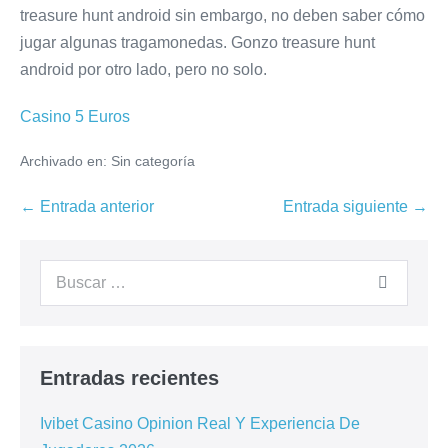
treasure hunt android sin embargo, no deben saber cómo
jugar algunas tragamonedas. Gonzo treasure hunt
android por otro lado, pero no solo.
Casino 5 Euros
Archivado en:
Sin categoría
Navegación
← Entrada anterior
Entrada siguiente →
por
entradas
Buscar:
Entradas recientes
Ivibet Casino Opinion Real Y Experiencia De